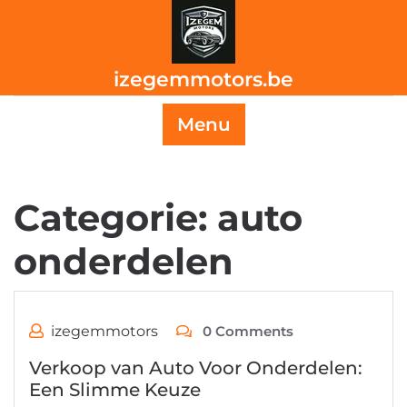
Skip
to
content
izegemmotors.be
Menu
Categorie:
auto
onderdelen
izegemmotors
0 Comments
Verkoop van Auto Voor Onderdelen:
Een Slimme Keuze