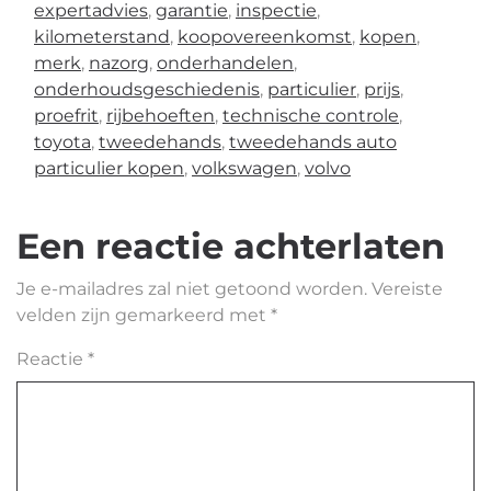
expertadvies
,
garantie
,
inspectie
,
kilometerstand
,
koopovereenkomst
,
kopen
,
merk
,
nazorg
,
onderhandelen
,
onderhoudsgeschiedenis
,
particulier
,
prijs
,
proefrit
,
rijbehoeften
,
technische controle
,
toyota
,
tweedehands
,
tweedehands auto
particulier kopen
,
volkswagen
,
volvo
Een reactie achterlaten
Je e-mailadres zal niet getoond worden.
Vereiste
velden zijn gemarkeerd met
*
Reactie
*