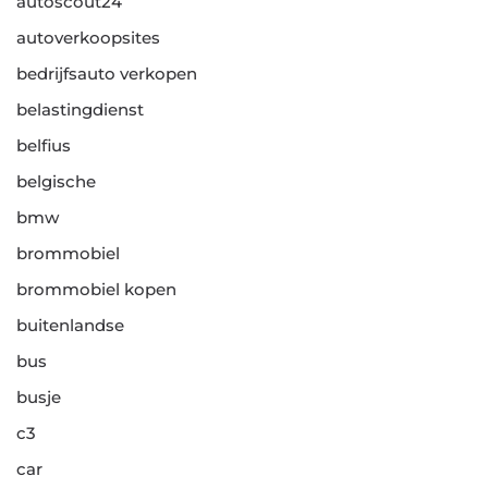
autoscout24
autoverkoopsites
bedrijfsauto verkopen
belastingdienst
belfius
belgische
bmw
brommobiel
brommobiel kopen
buitenlandse
bus
busje
c3
car