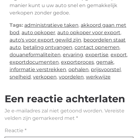
manier kunt u uw auto snel en gemakkelijk
verkopen zonder gedoe.
Tags:
administratieve taken
,
akkoord gaan met
bod
,
auto opkoper
,
auto opkoper voor export
,
auto's voor export gewild zijn
,
beoordelen staat
auto
,
betaling ontvangen
,
contact opnemen
,
douaneformaliteiten
,
ervaring
,
expertise
,
export
,
exportdocumenten
,
exportproces
,
gemak
,
informatie verstrekken
,
ophalen
,
prijsvoorstel
,
snelheid
,
verkopen
,
voordelen
,
werkwijze
Een reactie achterlaten
Je e-mailadres zal niet getoond worden.
Vereiste
velden zijn gemarkeerd met
*
Reactie
*