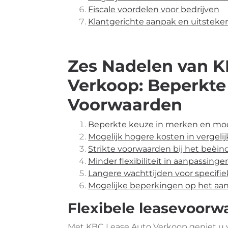
Fiscale voordelen voor bedrijven
Klantgerichte aanpak en uitsteke
Zes Nadelen van K
Verkoop: Beperkte 
Voorwaarden
Beperkte keuze in merken en mo
Mogelijk hogere kosten in vergeli
Strikte voorwaarden bij het beëin
Minder flexibiliteit in aanpassing
Langere wachttijden voor specifie
Mogelijke beperkingen op het aa
Flexibele leasevoorw
Met KBC Lease Auto Verkoop geniet u 