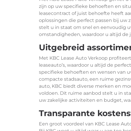
zijn op uw specifieke behoeften en sit
leasecontract of juist behoefte heeft 
oplossingen die perfect passen bij uw zak
stelt u in staat om snel en eenvoudig
omstandigheden, waardoor u altijd de j
Uitgebreid assortime
Met KBC Lease Auto Verkoop profiteert
leaseauto’s, waardoor u altijd de perfe
specifieke behoeften en wensen van uw
compacte stadsauto, een ruime gezinsw
auto, KBC biedt diverse merken en mod
voldoen. Dit ruime aanbod stelt u in sta
uw zakelijke activiteiten en budget, 
Transparante kostens
Een groot voordeel van KBC Lease Auto
Bij KBC weet u altijd waar u aan toe be