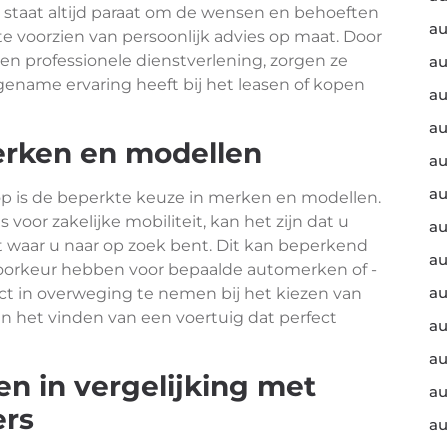
 staat altijd paraat om de wensen en behoeften
au
 te voorzien van persoonlijk advies op maat. Door
n professionele dienstverlening, zorgen ze
au
ngename ervaring heeft bij het leasen of kopen
au
au
erken en modellen
au
au
p is de beperkte keuze in merken en modellen.
oor zakelijke mobiliteit, kan het zijn dat u
au
t waar u naar op zoek bent. Dit kan beperkend
au
 voorkeur hebben voor bepaalde automerken of -
au
ect in overweging te nemen bij het kiezen van
an het vinden van een voertuig dat perfect
au
au
en in vergelijking met
au
ers
au