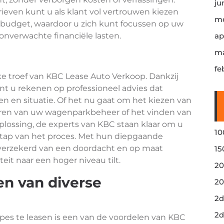
ju
arieven kunt u als klant vol vertrouwen kiezen
me
 budget, waardoor u zich kunt focussen op uw
 onverwachte financiële lasten.
ap
ma
fe
jke troef van KBC Lease Auto Verkoop. Dankzij
t u rekenen op professioneel advies dat
n en situatie. Of het nu gaat om het kiezen van
iseren van uw wagenparkbeheer of het vinden van
plossing, de experts van KBC staan klaar om u
10
 stap van het proces. Met hun diepgaande
u verzekerd van een doordacht en op maat
15
eit naar een hoger niveau tilt.
20
en van diverse
20
2d
2d
pes te leasen is een van de voordelen van KBC