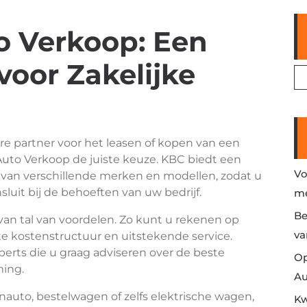
o Verkoop: Een
oor Zakelijke
re partner voor het leasen of kopen van een
 Auto Verkoop de juiste keuze. KBC biedt een
Vo
s van verschillende merken en modellen, zodat u
nsluit bij de behoeften van uw bedrijf.
me
Be
an tal van voordelen. Zo kunt u rekenen op
va
te kostenstructuur en uitstekende service.
rts die u graag adviseren over de beste
Op
ming.
Au
auto, bestelwagen of zelfs elektrische wagen,
Kw