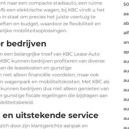
ent naar een compacte stadsauto, een ruime
50
fs een elektrische wagen, bij KBC vindt u het
a
n in staat om precies het juiste voertuig te
ab
eften en budget, waardoor ze flexibiliteit en
ijke mobiliteitsoplossingen.
al
r bedrijven
an
ap
n een belangrijke troef van KBC Lease Auto
a KBC kunnen bedrijven profiteren van diverse
au
 van de leasekosten en gunstige
au
n niet alleen financiële voordelen, maar ook
au
 hun wagenpark en mobiliteitskosten. Met KBC als
 kunnen bedrijven dus niet alleen genieten van
au
 gunstige fiscale regelingen die bijdragen aan
au
iliteitsbeleid.
au
 en uitstekende service
au
ich door zijn klantgerichte aanpak en
au