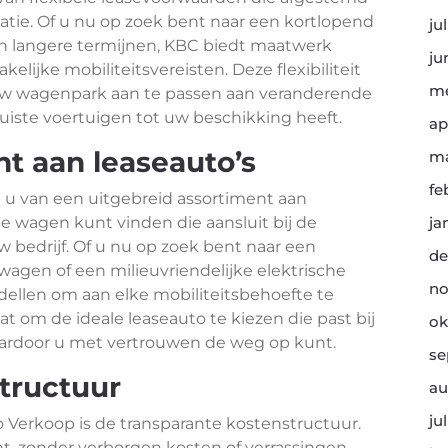
uatie. Of u nu op zoek bent naar een kortlopend
ju
aan langere termijnen, KBC biedt maatwerk
ju
elijke mobiliteitsvereisten. Deze flexibiliteit
me
 uw wagenpark aan te passen aan veranderende
uiste voertuigen tot uw beschikking heeft.
ap
nt aan leaseauto’s
ma
fe
 u van een uitgebreid assortiment aan
cte wagen kunt vinden die aansluit bij de
ja
 bedrijf. Of u nu op zoek bent naar een
de
agen of een milieuvriendelijke elektrische
no
ellen om aan elke mobiliteitsbehoefte te
at om de ideale leaseauto te kiezen die past bij
ok
waardoor u met vertrouwen de weg op kunt.
se
tructuur
au
ju
 Verkoop is de transparante kostenstructuur.
nt, zonder verborgen kosten of verrassingen.