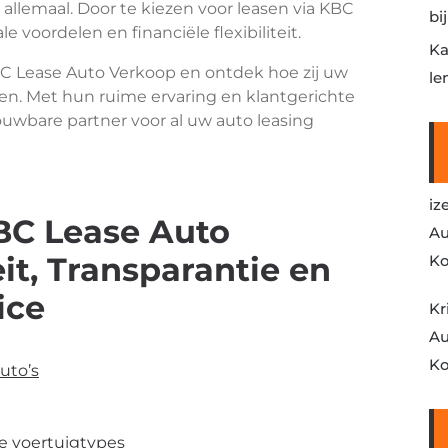
allemaal. Door te kiezen voor leasen via KBC
bi
le voordelen en financiële flexibiliteit.
Ka
 Lease Auto Verkoop en ontdek hoe zij uw
le
ren. Met hun ruime ervaring en klantgerichte
uwbare partner voor al uw auto leasing
iz
BC Lease Auto
Au
eit, Transparantie en
Ko
ice
Kr
Au
Ko
uto’s
se voertuigtypes