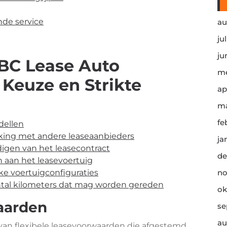
nde service
au
ju
ju
BC Lease Auto
me
Keuze en Strikte
ap
ma
fe
dellen
jking met andere leaseaanbieders
ja
digen van het leasecontract
de
en aan het leasevoertuig
ke voertuigconfiguraties
no
ntal kilometers dat mag worden gereden
ok
aarden
se
au
van flexibele leasevoorwaarden die afgestemd