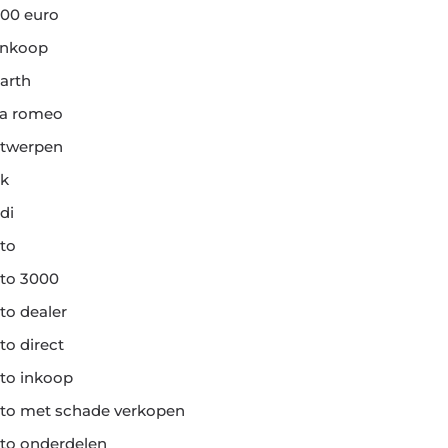
00 euro
ankoop
arth
fa romeo
twerpen
k
di
to
to 3000
to dealer
to direct
to inkoop
to met schade verkopen
to onderdelen