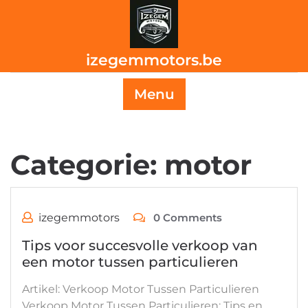
Skip
to
content
izegemmotors.be
Menu
Categorie:
motor
izegemmotors
0 Comments
Tips voor succesvolle verkoop van
een motor tussen particulieren
Artikel: Verkoop Motor Tussen Particulieren
Verkoop Motor Tussen Particulieren: Tips en