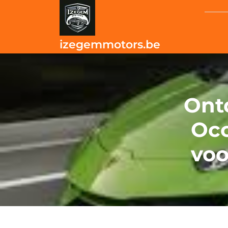
Skip
to
content
izegemmotors.be
Ont
Occ
voo