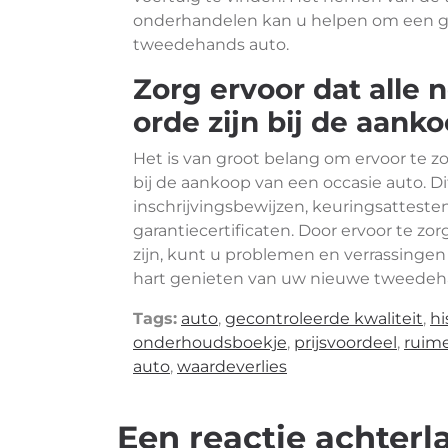
onderhandelen kan u helpen om een goe
tweedehands auto.
Zorg ervoor dat alle
orde zijn bij de aanko
Het is van groot belang om ervoor te z
bij de aankoop van een occasie auto. D
inschrijvingsbewijzen, keuringsattest
garantiecertificaten. Door ervoor te zo
zijn, kunt u problemen en verrassinge
hart genieten van uw nieuwe tweedeha
Tags:
auto
,
gecontroleerde kwaliteit
,
hi
onderhoudsboekje
,
prijsvoordeel
,
ruim
auto
,
waardeverlies
Een reactie achterl