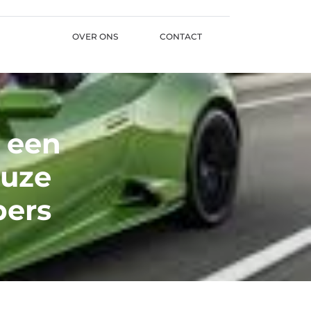
OVER ONS
CONTACT
 een
euze
pers