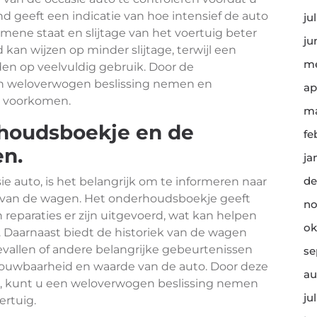
d geeft een indicatie van hoe intensief de auto
ju
mene staat en slijtage van het voertuig beter
ju
 kan wijzen op minder slijtage, terwijl een
me
en op veelvuldig gebruik. Door de
een weloverwogen beslissing nemen en
ap
t voorkomen.
ma
rhoudsboekje en de
fe
en.
ja
de
e auto, is het belangrijk om te informeren naar
 van de wagen. Het onderhoudsboekje geeft
no
reparaties er zijn uitgevoerd, wat kan helpen
ok
. Daarnaast biedt de historiek van de wagen
evallen of andere belangrijke gebeurtenissen
se
ouwbaarheid en waarde van de auto. Door deze
au
, kunt u een weloverwogen beslissing nemen
ju
rtuig.