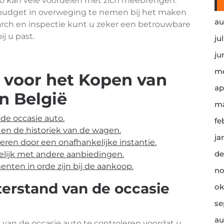
to kan vele voordelen met zich meebrengen.
 budget in overweging te nemen bij het maken
au
arch en inspectie kunt u zeker een betrouwbare
j u past.
ju
ju
me
ps voor het Kopen van
ap
n België
ma
de occasie auto.
fe
en de historiek van de wagen.
ja
eren door een onafhankelijke instantie.
de
elijk met andere aanbiedingen.
enten in orde zijn bij de aankoop.
no
terstand van de occasie
ok
se
au
 van de occasie auto te controleren voordat u