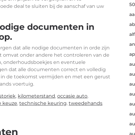
50
de deal te sluiten bij de aanschaf van uw
a
ab
 nodige documenten in
al
op.
an
orgen dat alle nodige documenten in orde zijn
ap
it omvat onder andere het controleren van de
en, onderhoudsboekjes en eventuele
au
rgen dat alle documenten correct en volledig
au
n in de toekomst vermijden en met een gerust
nds voertuig.
au
au
storiek
,
kilometerstand
,
occasie auto
,
e keuze
,
technische keuring
,
tweedehands
au
au
au
aten
au