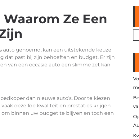
s: Waarom Ze Een
Zijn
ds auto genoemd, kan een uitstekende keuze
ig dat past bij zijn behoeften en budget. Er zijn
en van een occasie auto een slimme zet kan
Vo
me
Be
goedkoper dan nieuwe auto’s. Door te kiezen
aak dezelfde kwaliteit en prestaties krijgen
va
en om binnen uw budget te blijven en toch een
Op
Au
Kw