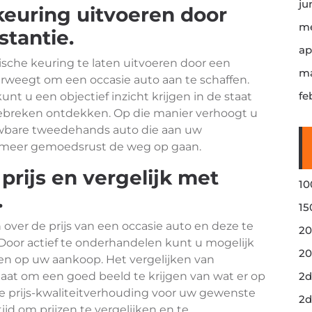
ju
keuring uitvoeren door
me
stantie.
ap
ische keuring te laten uitvoeren door een
ma
erweegt om een occasie auto aan te schaffen.
fe
unt u een objectief inzicht krijgen in de staat
ebreken ontdekken. Op die manier verhoogt u
uwbare tweedehands auto die aan uw
 meer gemoedsrust de weg op gaan.
rijs en vergelijk met
10
.
15
over de prijs van een occasie auto en deze te
20
Door actief te onderhandelen kunt u mogelijk
20
ren op uw aankoop. Het vergelijken van
staat om een goed beeld te krijgen van wat er op
2d
e prijs-kwaliteitverhouding voor uw gewenste
2d
jd om prijzen te vergelijken en te