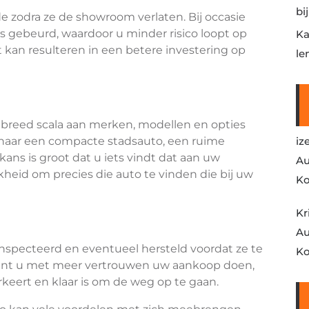
bi
e zodra ze de showroom verlaten. Bij occasie
els gebeurd, waardoor u minder risico loopt op
Ka
t kan resulteren in een betere investering op
le
 breed scala aan merken, modellen en opties
t naar een compacte stadsauto, een ruime
iz
ans is groot dat u iets vindt dat aan uw
Au
kheid om precies die auto te vinden die bij uw
Ko
Kr
Au
nspecteerd en eventueel hersteld voordat ze te
Ko
nt u met meer vertrouwen uw aankoop doen,
keert en klaar is om de weg op te gaan.