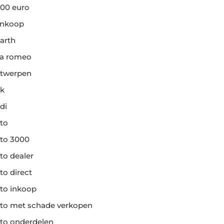
00 euro
ankoop
arth
fa romeo
twerpen
k
di
to
to 3000
to dealer
to direct
to inkoop
to met schade verkopen
to onderdelen