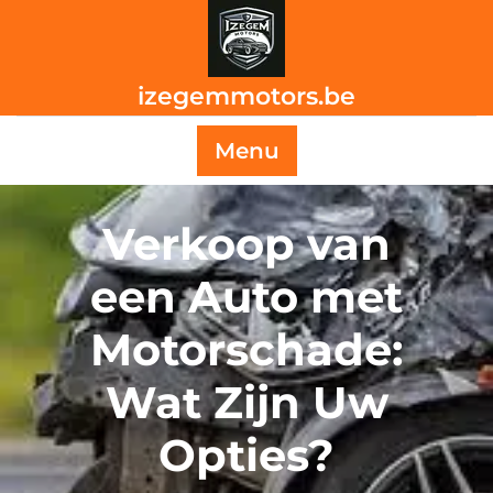
Skip
to
content
izegemmotors.be
Menu
Verkoop van
een Auto met
Motorschade:
Wat Zijn Uw
Opties?