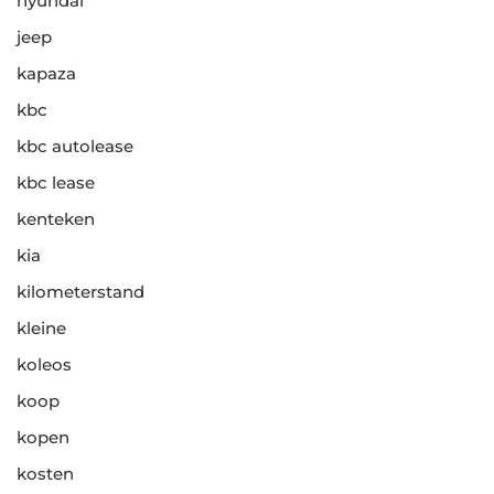
hyundai
jeep
kapaza
kbc
kbc autolease
kbc lease
kenteken
kia
kilometerstand
kleine
koleos
koop
kopen
kosten