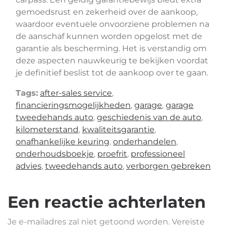
gemoedsrust en zekerheid over de aankoop,
waardoor eventuele onvoorziene problemen na
de aanschaf kunnen worden opgelost met de
garantie als bescherming. Het is verstandig om
deze aspecten nauwkeurig te bekijken voordat
je definitief beslist tot de aankoop over te gaan.
Tags:
after-sales service
,
financieringsmogelijkheden
,
garage
,
garage
tweedehands auto
,
geschiedenis van de auto
,
kilometerstand
,
kwaliteitsgarantie
,
onafhankelijke keuring
,
onderhandelen
,
onderhoudsboekje
,
proefrit
,
professioneel
advies
,
tweedehands auto
,
verborgen gebreken
Een reactie achterlaten
Je e-mailadres zal niet getoond worden.
Vereiste