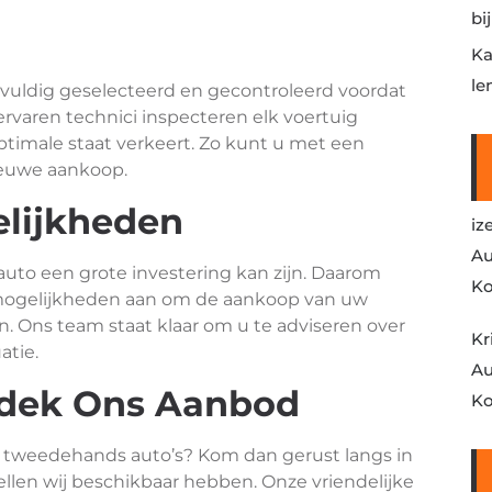
bi
Ka
le
uldig geselecteerd en gecontroleerd voordat
varen technici inspecteren elk voertuig
ptimale staat verkeert. Zo kunt u met een
ieuwe aankoop.
elijkheden
iz
Au
auto een grote investering kan zijn. Daarom
Ko
gsmogelijkheden aan om de aankoop van uw
 Ons team staat klaar om u te adviseren over
Kr
atie.
Au
dek Ons Aanbod
Ko
 tweedehands auto’s? Kom dan gerust langs in
en wij beschikbaar hebben. Onze vriendelijke