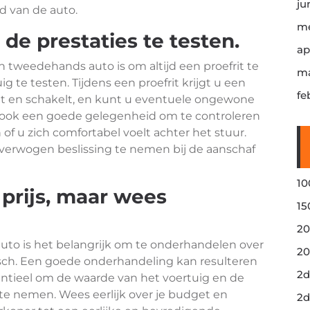
ju
d van de auto.
me
de prestaties te testen.
ap
n tweedehands auto is om altijd een proefrit te
ma
 te testen. Tijdens een proefrit krijgt u een
fe
emt en schakelt, en kunt u eventuele ongewone
is ook een goede gelegenheid om te controleren
 of u zich comfortabel voelt achter het stuur.
verwogen beslissing te nemen bij de aanschaf
10
prijs, maar wees
15
20
to is het belangrijk om te onderhandelen over
20
istisch. Een goede onderhandeling kan resulteren
2d
sentieel om de waarde van het voertuig en de
 nemen. Wees eerlijk over je budget en
2d