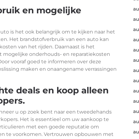
bruik en mogelijke
au
au
au
o is het ook belangrijk om te kijken naar het
en. Het brandstofverbruik van een auto kan
au
osten van het rijden. Daarnaast is het
au
 mogelijke onderhouds- en reparatiekosten
au
oor vooraf goed te informeren over deze
eslissing maken en onaangename verrassingen
au
au
hte deals en koop alleen
au
opers.
au
au
wanneer u op zoek bent naar een tweedehands
rkopers. Het is essentieel om uw aankoop te
au
rticulieren met een goede reputatie om
au
emen te voorkomen. Vertrouwen opbouwen met