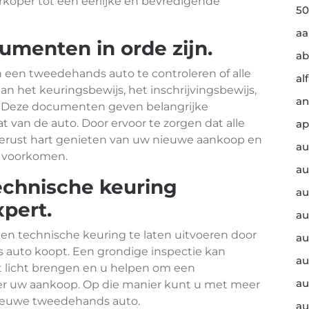
erkoper tot een eerlijke en bevredigende
50
a
cumenten in orde zijn.
ab
n een tweedehands auto te controleren of alle
al
an het keuringsbewijs, het inschrijvingsbewijs,
an
. Deze documenten geven belangrijke
t van de auto. Door ervoor te zorgen dat alle
ap
 gerust hart genieten van uw nieuwe aankoop en
au
t voorkomen.
au
echnische keuring
au
pert.
au
 een technische keuring te laten uitvoeren door
au
 auto koopt. Een grondige inspectie kan
au
 licht brengen en u helpen om een
au
er uw aankoop. Op die manier kunt u met meer
ieuwe tweedehands auto.
au