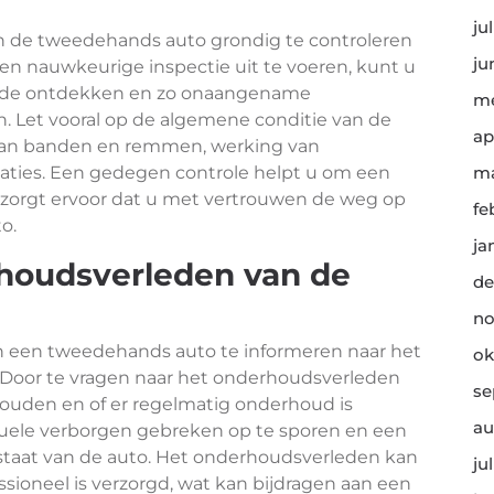
ju
an de tweedehands auto grondig te controleren
ju
en nauwkeurige inspectie uit te voeren, kunt u
hade ontdekken en zo onaangename
me
 Let vooral op de algemene conditie van de
ap
e aan banden en remmen, werking van
aties. Een gedegen controle helpt u om een
ma
zorgt ervoor dat u met vertrouwen de weg op
fe
o.
ja
rhoudsverleden van de
de
no
van een tweedehands auto te informeren naar het
ok
 Door te vragen naar het onderhoudsverleden
se
rhouden en of er regelmatig onderhoud is
au
tuele verborgen gebreken op te sporen en een
 staat van de auto. Het onderhoudsverleden kan
ju
ssioneel is verzorgd, wat kan bijdragen aan een