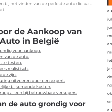
 bij het vinden van de perfecte auto die past
rt!
au
ju
ju
voor de Aankoop van
me
uto in België
ap
rondig voor aankoop.
ma
n van de auto.
fe
 te testen.
es realistisch.
ja
rde zijn.
de
uring uitvoeren door een expert.
no
elijke bijkomende kosten.
koop alleen bij betrouwbare verkopers.
ok
se
an de auto grondig voor
au