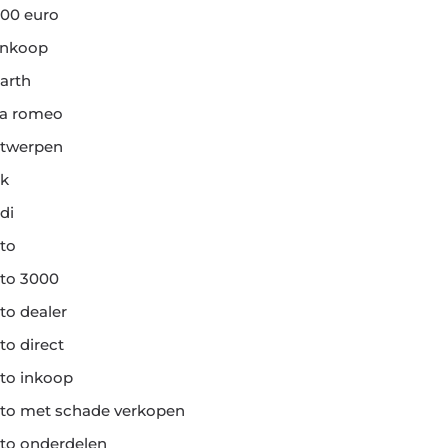
00 euro
ankoop
arth
fa romeo
twerpen
k
di
to
to 3000
to dealer
to direct
to inkoop
to met schade verkopen
to onderdelen