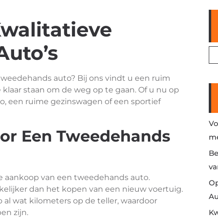
walitatieve
uto’s
tweedehands auto? Bij ons vindt u een ruim
 klaar staan om de weg op te gaan. Of u nu op
, een ruime gezinswagen of een sportief
Vo
or Een Tweedehands
me
Be
va
 de aankoop van een tweedehands auto.
Op
ekkelijker dan het kopen van een nieuw voertuig.
Au
l wat kilometers op de teller, waardoor
en zijn.
Kw