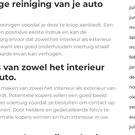
e reiniging van je auto
ju
ju
 reinigen voordat je deze te koop aanbiedt. Een
me
n positieve eerste indruk en kan de
ap
rg ervoor dat zowel het interieur als exterieur
 want een goed onderhouden voertuig straalt
ma
aarde ervan kan verhogen.
fe
s van zowel het interieur
ja
uto.
de
no
e maken van zowel het interieur als exterieur van
dt. Potentiële kopers willen een goed beeld
ok
 het voertuig voordat ze besluiten om contact op
se
nen. Door heldere en gedetailleerde foto’s te
au
ntiële kopers winnen en hun interesse in uw
ju