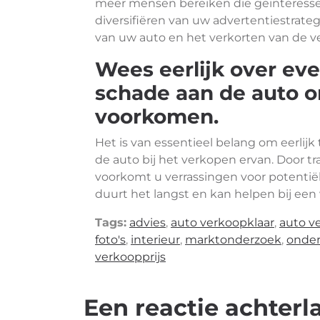
meer mensen bereiken die geïnteressee
diversifiëren van uw advertentiestrateg
van uw auto en het verkorten van de ve
Wees eerlijk over ev
schade aan de auto o
voorkomen.
Het is van essentieel belang om eerlijk
de auto bij het verkopen ervan. Door tra
voorkomt u verrassingen voor potentië
duurt het langst en kan helpen bij een 
Tags:
advies
,
auto verkoopklaar
,
auto v
foto's
,
interieur
,
marktonderzoek
,
onde
verkoopprijs
Een reactie achterl