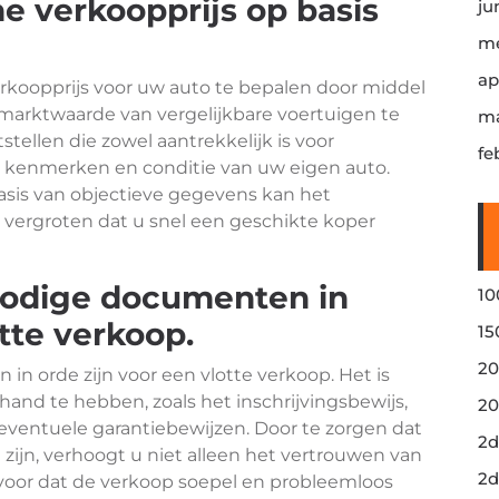
he verkoopprijs op basis
ju
me
ap
verkoopprijs voor uw auto te bepalen door middel
marktwaarde van vergelijkbare voertuigen te
ma
tstellen die zowel aantrekkelijk is voor
fe
de kenmerken en conditie van uw eigen auto.
asis van objectieve gegevens kan het
vergroten dat u snel een geschikte koper
 nodige documenten in
10
otte verkoop.
15
20
in orde zijn voor een vlotte verkoop. Het is
 hand te hebben, zoals het inschrijvingsbewijs,
20
ventuele garantiebewijzen. Door te zorgen dat
2d
zijn, verhoogt u niet alleen het vertrouwen van
2d
 voor dat de verkoop soepel en probleemloos