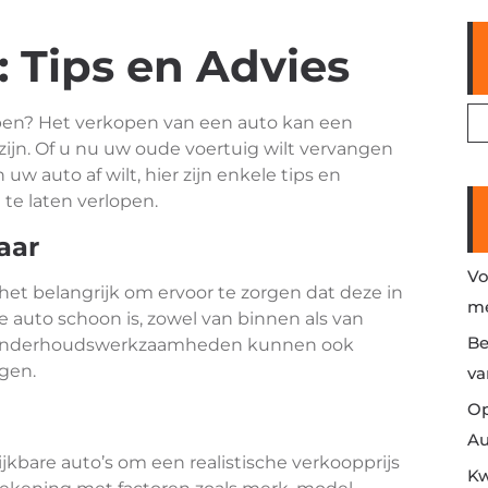
 Tips en Advies
pen? Het verkopen van een auto kan een
jn. Of u nu uw oude voertuig wilt vervangen
 auto af wilt, hier zijn enkele tips en
te laten verlopen.
aar
Vo
het belangrijk om ervoor te zorgen dat deze in
me
e auto schoon is, zowel van binnen als van
Be
 of onderhoudswerkzaamheden kunnen ook
gen.
va
Op
Au
kbare auto’s om een realistische verkoopprijs
Kw