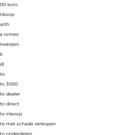
00 euro
ankoop
arth
fa romeo
twerpen
k
di
to
to 3000
to dealer
to direct
to inkoop
to met schade verkopen
to onderdelen