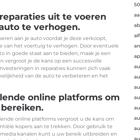
50
eparaties uit te voeren
a
auto te verhogen.
ab
al
oeren aan je auto voordat je deze verkoopt,
 van het voertuig te verhogen. Door eventuele
an
o in goede staat aan te bieden, maak je een
ap
en vergroot je de kans op een succesvolle
au
investeringen in reparaties kunnen zich vaak
elijkheid van de auto te verbeteren en het
au
au
llende online platforms om
au
 bereiken.
au
au
llende online platforms vergroot u de kans om
ntiële kopers aan te trekken. Door gebruik te
au
 media kanalen kunt u uw bereik uitbreiden en
au