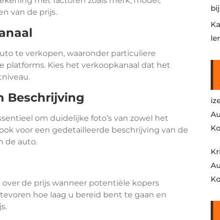
 rekening met factoren zoals merk, model,
bi
en van de prijs.
Ka
kanaal
le
uto te verkopen, waaronder particuliere
line platforms. Kies het verkoopkanaal dat het
tniveau.
n Beschrijving
iz
Au
ssentieel om duidelijke foto’s van zowel het
Ko
g ook voor een gedetailleerde beschrijving van de
 de auto.
Kr
Au
Ko
over de prijs wanneer potentiële kopers
 tevoren hoe laag u bereid bent te gaan en
s.