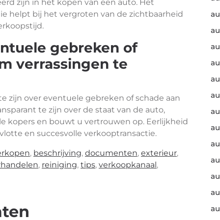
rd zijn in het kopen van een auto. Het
ie helpt bij het vergroten van de zichtbaarheid
au
rkoopstijd.
au
entuele gebreken of
au
m verrassingen te
au
au
au
 te zijn over eventuele gebreken of schade aan
nsparant te zijn over de staat van de auto,
au
le kopers en bouwt u vertrouwen op. Eerlijkheid
au
vlotte en succesvolle verkooptransactie.
au
erkopen
,
beschrijving
,
documenten
,
exterieur
,
au
rhandelen
,
reiniging
,
tips
,
verkoopkanaal
,
au
au
aten
au