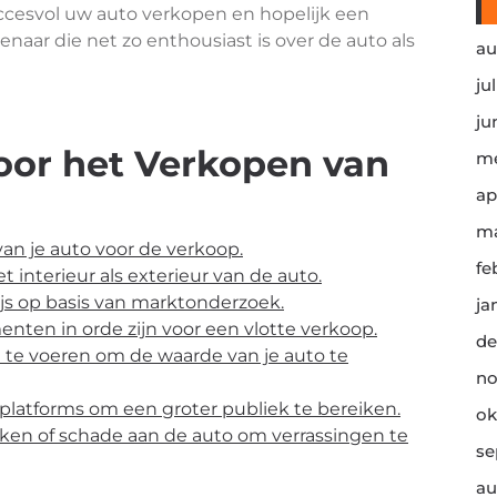
uccesvol uw auto verkopen en hopelijk een
naar die net zo enthousiast is over de auto als
au
ju
ju
voor het Verkopen van
me
ap
ma
van je auto voor de verkoop.
fe
t interieur als exterieur van de auto.
ijs op basis van marktonderzoek.
ja
enten in orde zijn voor een vlotte verkoop.
de
 te voeren om de waarde van je auto te
no
 platforms om een groter publiek te bereiken.
ok
eken of schade aan de auto om verrassingen te
se
au