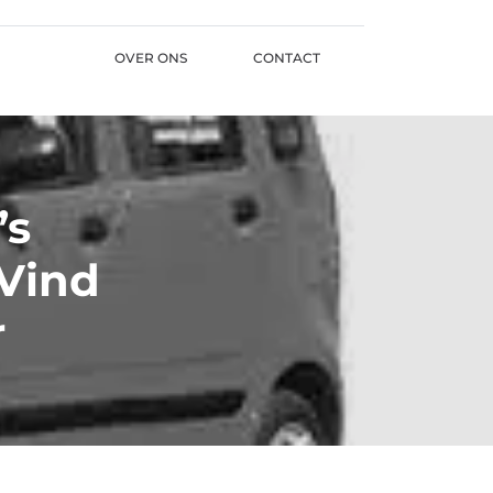
OVER ONS
CONTACT
’s
Vind
r