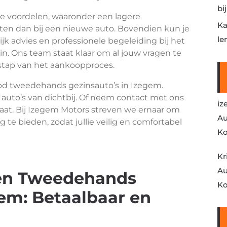
bi
e voordelen, waaronder een lagere
Ka
osten dan bij een nieuwe auto. Bovendien kun je
le
jk advies en professionele begeleiding bij het
in. Ons team staat klaar om al jouw vragen te
 stap van het aankoopproces.
od tweedehands gezinsauto’s in Izegem.
uto’s van dichtbij. Of neem contact met ons
iz
aat. Bij Izegem Motors streven we ernaar om
Au
g te bieden, zodat jullie veilig en comfortabel
Ko
Kr
Au
een Tweedehands
Ko
gem: Betaalbaar en