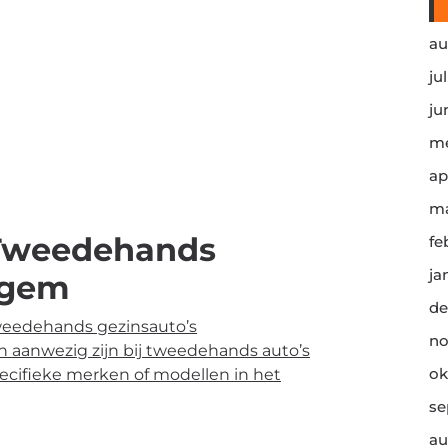
au
ju
ju
me
ap
ma
 Tweedehands
fe
ja
egem
de
weedehands gezinsauto’s
no
n aanwezig zijn bij tweedehands auto’s
ok
ecifieke merken of modellen in het
se
au