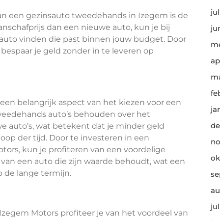
ju
an een gezinsauto tweedehands in Izegem is de
nschafprijs dan een nieuwe auto, kun je bij
ju
auto vinden die past binnen jouw budget. Door
me
bespaar je geld zonder in te leveren op
ap
ma
fe
 een belangrijk aspect van het kiezen voor een
ja
weedehands auto’s behouden over het
de
 auto’s, wat betekent dat je minder geld
oop der tijd. Door te investeren in een
no
ors, kun je profiteren van een voordelige
ok
n van een auto die zijn waarde behoudt, wat een
 de lange termijn.
se
au
ju
egem Motors profiteer je van het voordeel van