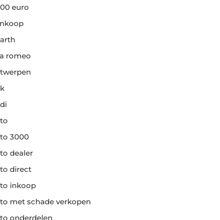
00 euro
ankoop
arth
fa romeo
twerpen
k
di
to
to 3000
to dealer
to direct
to inkoop
to met schade verkopen
to onderdelen