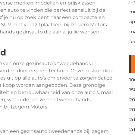
ju
erse merken, modellen en prijsklassen,
n auto te vinden die perfect aansluit bij de
me
f je nu op zoek bent naar een compacte en
ap
 SUV met veel zitplaatsen, bij Izegem Motors
ma
ands gezinsauto die aan al jullie wensen
fe
rd
ro van onze gezinsauto’s tweedehands in
worden door ervaren technici. Onze deskundige
s uit op alle auto’s om ervoor te zorgen dat ze
10
 te koop worden aangeboden. Deze grondige
15
liteit en betrouwbaarheid van onze auto’s, maar
ten, wetende dat ze een tweedehands
20
n bij Izegem Motors.
20
2d
2d
n van een gezinsauto tweedehands bij Izegem