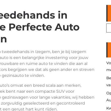
eedehands in
e Perfecte Auto
in
o tweedehands in Izegem, ben je bij Izegem
auto is een belangrijke investering voor jouw
Vo
trouwbare en ruime auto te vinden die aan al
otors begrijpen we dat als geen ander en streven
me
 gezinsauto te vinden.
Be
va
to’s omvat een breed scala aan merken,
 zoek bent naar een compacte SUV voor
Op
ime gezinswagen voor lange vakanties, wij hebben
Au
n zorgvuldig geselecteerd en gecontroleerd
Kw
t een gerust hart kunt rijden.