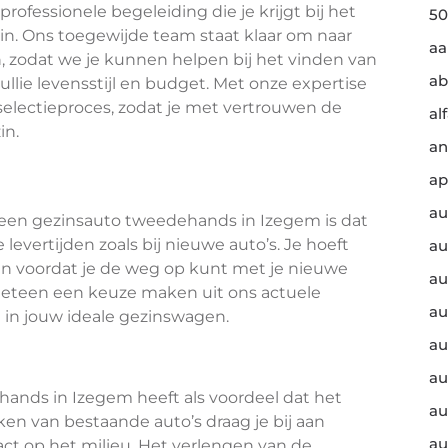
professionele begeleiding die je krijgt bij het
50
zin. Ons toegewijde team staat klaar om naar
a
, zodat we je kunnen helpen bij het vinden van
ab
ullie levensstijl en budget. Met onze expertise
selectieproces, zodat je met vertrouwen de
al
in.
an
ap
au
 een gezinsauto tweedehands in Izegem is dat
 levertijden zoals bij nieuwe auto’s. Je hoeft
au
n voordat je de weg op kunt met je nieuwe
au
meteen een keuze maken uit ons actuele
au
 in jouw ideale gezinswagen.
au
au
ands in Izegem heeft als voordeel dat het
au
iken van bestaande auto’s draag je bij aan
au
t op het milieu. Het verlengen van de