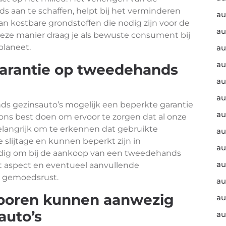
s aan te schaffen, helpt bij het verminderen
au
n kostbare grondstoffen die nodig zijn voor de
au
eze manier draag je als bewuste consument bij
planeet.
au
au
garantie op tweedehands
au
au
ds gezinsauto’s mogelijk een beperkte garantie
au
ns best doen om ervoor te zorgen dat al onze
belangrijk om te erkennen dat gebruikte
au
 slijtage en kunnen beperkt zijn in
au
andig om bij de aankoop van een tweedehands
au
t aspect en eventueel aanvullende
a gemoedsrust.
au
sporen kunnen aanwezig
au
auto’s
au