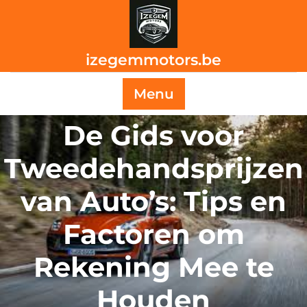
Skip
to
content
izegemmotors.be
Menu
De Gids voor
Tweedehandsprijzen
van Auto’s: Tips en
Factoren om
Rekening Mee te
Houden