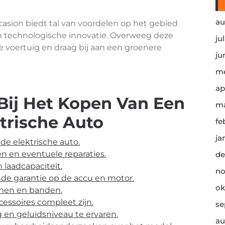
au
asion biedt tal van voordelen op het gebied
n technologische innovatie. Overweeg deze
ju
e voertuig en draag bij aan een groenere
ju
me
ap
 Bij Het Kopen Van Een
ma
trische Auto
fe
ja
de elektrische auto.
n en eventuele reparaties.
de
 laadcapaciteit.
no
nde garantie op de accu en motor.
ok
mmen en banden.
cessoires compleet zijn.
se
g en geluidsniveau te ervaren.
au