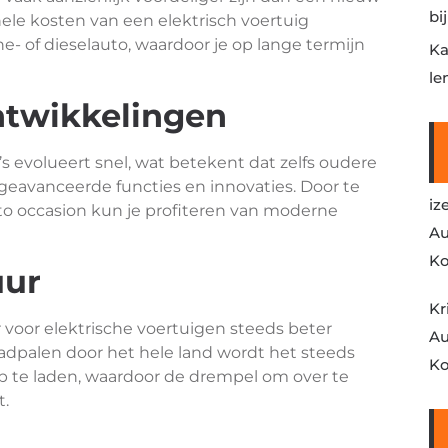
bi
ele kosten van een elektrisch voertuig
e- of dieselauto, waardoor je op lange termijn
Ka
le
ntwikkelingen
s evolueert snel, wat betekent dat zelfs oudere
eavanceerde functies en innovaties. Door te
iz
to occasion kun je profiteren van moderne
Au
Ko
uur
Kr
r voor elektrische voertuigen steeds beter
Au
adpalen door het hele land wordt het steeds
Ko
op te laden, waardoor de drempel om over te
t.