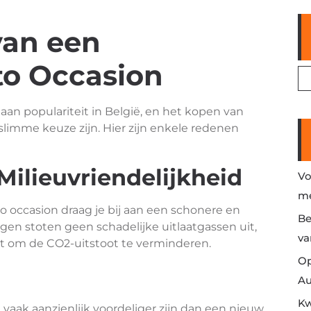
van een
to Occasion
aan populariteit in België, en het kopen van
slimme keuze zijn. Hier zijn enkele redenen
ilieuvriendelijkheid
Vo
me
o occasion draag je bij aan een schonere en
Be
gen stoten geen schadelijke uitlaatgassen uit,
va
pt om de CO2-uitstoot te verminderen.
Op
Au
Kw
aak aanzienlijk voordeliger zijn dan een nieuw