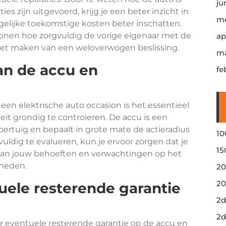
ju
s zijn uitgevoerd, krijg je een beter inzicht in
me
gelijke toekomstige kosten beter inschatten.
nen hoe zorgvuldig de vorige eigenaar met de
ap
het maken van een weloverwogen beslissing.
ma
an de accu en
fe
een elektrische auto occasion is het essentieel
eit grondig te controleren. De accu is een
oertuig en bepaalt in grote mate de actieradius
10
uldig te evalueren, kun je ervoor zorgen dat je
15
t aan jouw behoeften en verwachtingen op het
kheden.
20
20
uele resterende garantie
2d
2d
r eventuele resterende garantie op de accu en