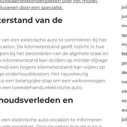
rouwbaarheidsonderzoeken over het model.
ju
tvoeren door een specialist.
ju
terstand van de
me
ap
van een elektrische auto te controleren bij het
ma
asion. De kilometerstand geeft inzicht in hoe
lpen bij het beoordelen van de algehele staat en
fe
e kilometerstand kan duiden op minder slijtage
ja
rwijl een hogere kilometerstand kan wijzen op
de
ge onderhoudskosten. Het nauwkeurig
dus een belangrijke stap om een weloverwogen
no
an een tweedehands elektrische auto.
ok
rhoudsverleden en
se
au
ju
n een elektrische auto occasion te informeren
ele reparaties. Door te weten hoe de auto is