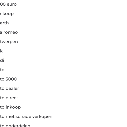
00 euro
ankoop
arth
fa romeo
twerpen
k
di
to
to 3000
to dealer
to direct
to inkoop
to met schade verkopen
to onderdelen