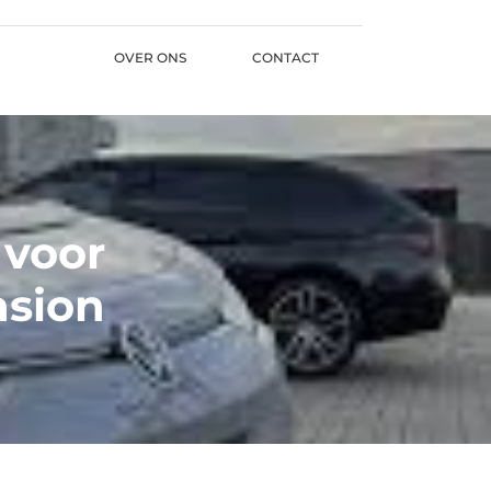
OVER ONS
CONTACT
 voor
asion