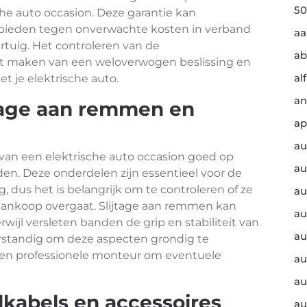
50
che auto occasion. Deze garantie kan
ieden tegen onverwachte kosten in verband
a
rtuig. Het controleren van de
ab
et maken van een weloverwogen beslissing en
al
t je elektrische auto.
an
jtage aan remmen en
ap
au
 van een elektrische auto occasion goed op
au
en. Deze onderdelen zijn essentieel voor de
g, dus het is belangrijk om te controleren of ze
au
 aankoop overgaat. Slijtage aan remmen kan
au
wijl versleten banden de grip en stabiliteit van
au
rstandig om deze aspecten grondig te
 een professionele monteur om eventuele
au
au
adkabels en accessoires
au