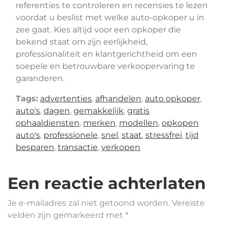
referenties te controleren en recensies te lezen
voordat u beslist met welke auto-opkoper u in
zee gaat. Kies altijd voor een opkoper die
bekend staat om zijn eerlijkheid,
professionaliteit en klantgerichtheid om een
soepele en betrouwbare verkoopervaring te
garanderen.
Tags:
advertenties
,
afhandelen
,
auto opkoper
,
auto's
,
dagen
,
gemakkelijk
,
gratis
ophaaldiensten
,
merken
,
modellen
,
opkopen
auto's
,
professionele
,
snel
,
staat
,
stressfrei
,
tijd
besparen
,
transactie
,
verkopen
Een reactie achterlaten
Je e-mailadres zal niet getoond worden.
Vereiste
velden zijn gemarkeerd met
*