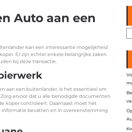
en Auto aan een
tenlander kan een interessante mogelijkheid
 koper. Er zijn echter enkele belangrijke zaken
n bij deze transactie.
apierwerk
Vo
me
n aan een buitenlander, is het essentieel om
Be
en. Zorg ervoor dat u alle benodigde documenten
va
 de koper controleert. Daarnaast moet het
nte informatie bevatten en in overeenstemming
Op
Au
ouane
Kw