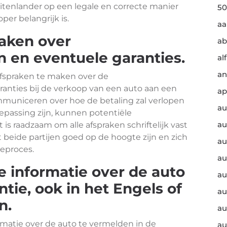
itenlander op een legale en correcte manier
50
per belangrijk is.
a
raken over
ab
 en eventuele garanties.
al
an
afspraken te maken over de
anties bij de verkoop van een auto aan een
ap
mmuniceren over hoe de betaling zal verlopen
au
oepassing zijn, kunnen potentiële
au
 raadzaam om alle afspraken schriftelijk vast
 beide partijen goed op de hoogte zijn en zich
au
ieproces.
au
e informatie over de auto
au
tie, ook in het Engels of
au
n.
au
ormatie over de auto te vermelden in de
au