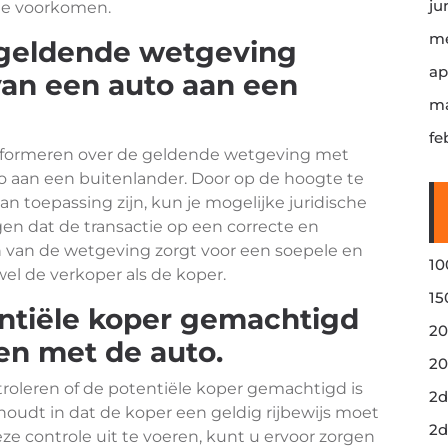
ju
te voorkomen.
me
 geldende wetgeving
ap
an een auto aan een
ma
fe
 informeren over de geldende wetgeving met
o aan een buitenlander. Door op de hoogte te
van toepassing zijn, kun je mogelijke juridische
en dat de transactie op een correcte en
n van de wetgeving zorgt voor een soepele en
10
el de verkoper als de koper.
15
entiële koper gemachtigd
20
den met de auto.
20
troleren of de potentiële koper gemachtigd is
2d
 houdt in dat de koper een geldig rijbewijs moet
2d
ze controle uit te voeren, kunt u ervoor zorgen