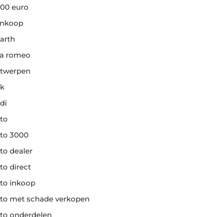
00 euro
ankoop
arth
fa romeo
twerpen
k
di
to
to 3000
to dealer
to direct
to inkoop
to met schade verkopen
to onderdelen