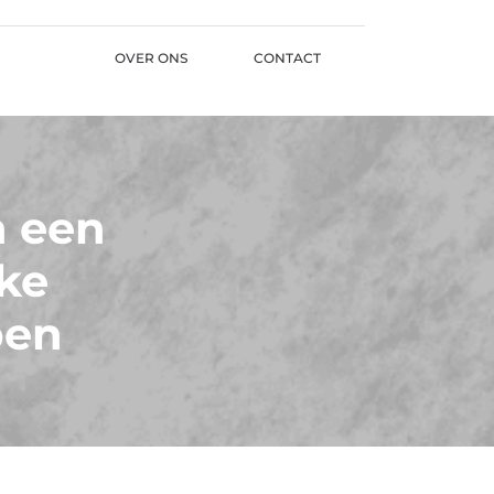
OVER ONS
CONTACT
n een
jke
pen