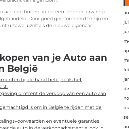
overdracht van eigendom.
to aan een buitenlander een lonende ervaring
au
t afgehandeld. Door goed geïnformeerd te zijn en
ju
unt u zowel uzelf als de nieuwe eigenaar
ju
me
ap
rkopen van je Auto aan
ma
n België
fe
ja
cumenten bij de hand hebt, zoals het
est.
de
tgeving omtrent de verkoop van een auto aan
no
 gemachtigd is om in België te rijden met de
ok
se
talingsvoorwaarden en eventuele garanties.
au
over de auto in de verkoopadvertentie, ook in