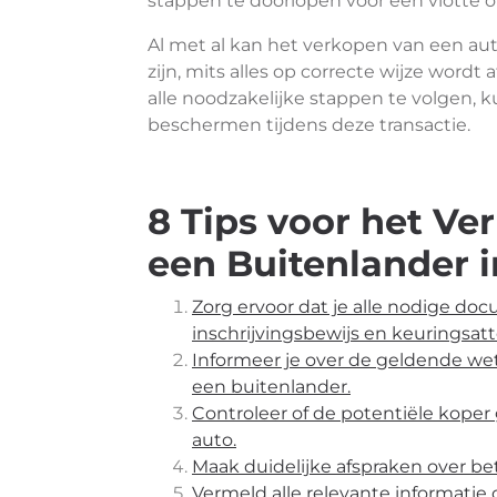
stappen te doorlopen voor een vlotte 
Al met al kan het verkopen van een au
zijn, mits alles op correcte wijze word
alle noodzakelijke stappen te volgen, k
beschermen tijdens deze transactie.
8 Tips voor het Ve
een Buitenlander i
Zorg ervoor dat je alle nodige do
inschrijvingsbewijs en keuringsatt
Informeer je over de geldende we
een buitenlander.
Controleer of de potentiële koper
auto.
Maak duidelijke afspraken over be
Vermeld alle relevante informatie 