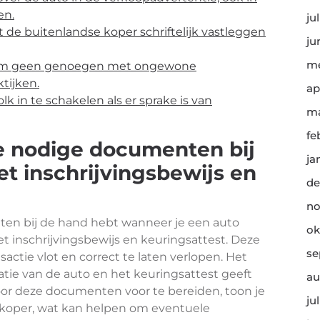
en.
ju
de buitenlandse koper schriftelijk vastleggen
ju
me
neem geen genoegen met ongewone
tijken.
ap
 in te schakelen als er sprake is van
ma
fe
le nodige documenten bij
ja
et inschrijvingsbewijs en
de
no
nten bij de hand hebt wanneer je een auto
ok
et inschrijvingsbewijs en keuringsattest. Deze
se
ctie vlot en correct te laten verlopen. Het
ratie van de auto en het keuringsattest geeft
au
Door deze documenten voor te bereiden, toon je
ju
e koper, wat kan helpen om eventuele