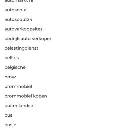
automarkt nl
autoscout
autoscout24
autoverkoopsites
bedrijfsauto verkopen
belastingdienst
belfius
belgische
bmw
brommobiel
brommobiel kopen
buitenlandse
bus
busje