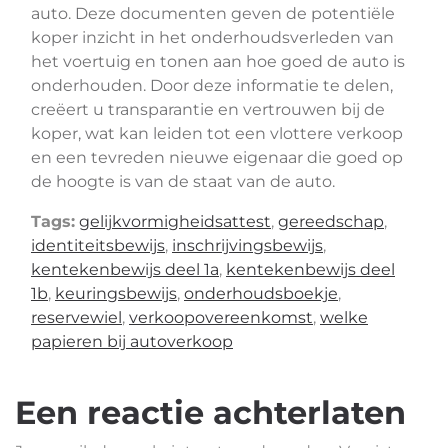
auto. Deze documenten geven de potentiële
koper inzicht in het onderhoudsverleden van
het voertuig en tonen aan hoe goed de auto is
onderhouden. Door deze informatie te delen,
creëert u transparantie en vertrouwen bij de
koper, wat kan leiden tot een vlottere verkoop
en een tevreden nieuwe eigenaar die goed op
de hoogte is van de staat van de auto.
Tags:
gelijkvormigheidsattest
,
gereedschap
,
identiteitsbewijs
,
inschrijvingsbewijs
,
kentekenbewijs deel 1a
,
kentekenbewijs deel
1b
,
keuringsbewijs
,
onderhoudsboekje
,
reservewiel
,
verkoopovereenkomst
,
welke
papieren bij autoverkoop
Een reactie achterlaten