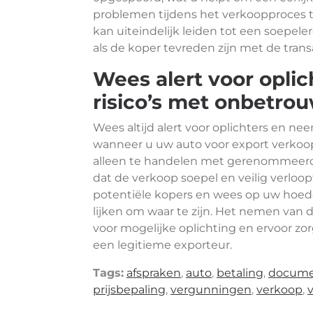
problemen tijdens het verkoopproces t
kan uiteindelijk leiden tot een soepele
als de koper tevreden zijn met de trans
Wees alert voor opli
risico’s met onbetro
Wees altijd alert voor oplichters en n
wanneer u uw auto voor export verkoopt.
alleen te handelen met gerenommeerde
dat de verkoop soepel en veilig verloop
potentiële kopers en wees op uw hoed
lijken om waar te zijn. Het nemen van
voor mogelijke oplichting en ervoor zo
een legitieme exporteur.
Tags:
afspraken
,
auto
,
betaling
,
docume
prijsbepaling
,
vergunningen
,
verkoop
,