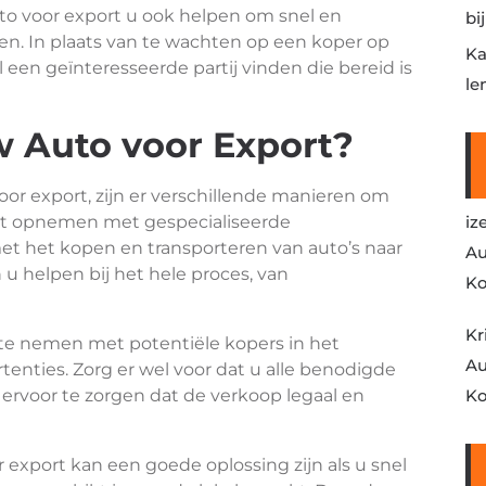
o voor export u ook helpen om snel en
bi
en. In plaats van te wachten op een koper op
Ka
 een geïnteresseerde partij vinden die bereid is
le
 Auto voor Export?
oor export, zijn er verschillende manieren om
act opnemen met gespecialiseerde
iz
et het kopen en transporteren van auto’s naar
Au
u helpen bij het hele proces, van
Ko
Kr
 te nemen met potentiële kopers in het
Au
rtenties. Zorg er wel voor dat u alle benodigde
rvoor te zorgen dat de verkoop legaal en
Ko
export kan een goede oplossing zijn als u snel