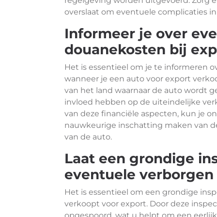
regelgeving worden uitgevoerd. Zorg er 
overslaat om eventuele complicaties i
Informeer je over ev
douanekosten bij exp
Het is essentieel om je te informeren
wanneer je een auto voor export verko
van het land waarnaar de auto wordt g
invloed hebben op de uiteindelijke verk
van deze financiële aspecten, kun je 
nauwkeurige inschatting maken van de
van de auto.
Laat een grondige in
eventuele verborgen 
Het is essentieel om een grondige insp
verkoopt voor export. Door deze insp
opgespoord, wat u helpt om een eerlijke