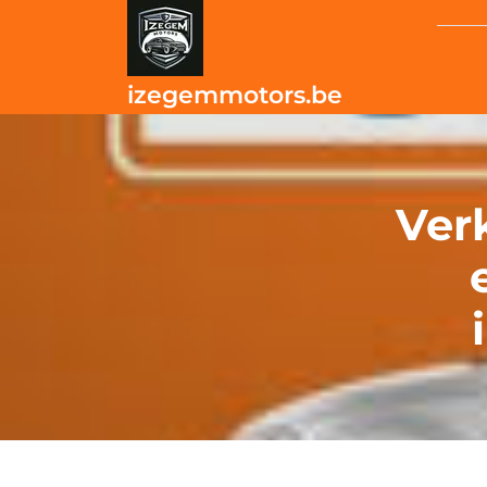
Skip
to
content
izegemmotors.be
Ver