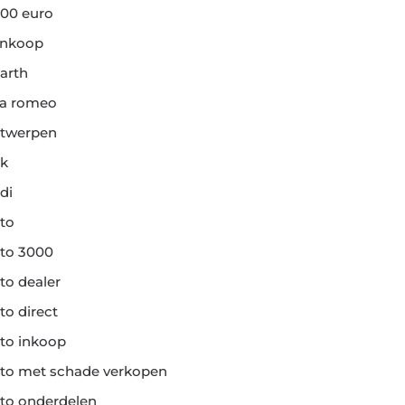
00 euro
ankoop
arth
fa romeo
twerpen
k
di
to
to 3000
to dealer
to direct
to inkoop
to met schade verkopen
to onderdelen