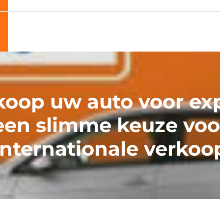
koop uw auto voor exp
een slimme keuze voo
internationale verkoo