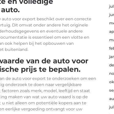
e en volledige
ju
auto.
ju
w auto voor export beschikt over een correcte
me
tuig. Dit omvat onder andere het originele
 onderhoudsgegevens en eventuele andere
ap
ocumentatie is essentieel om een vlotte en
ma
kan ook helpen bij het opbouwen van
fe
et buitenland.
ja
aarde van de auto voor
de
ische prijs te bepalen.
no
van de auto voor export te onderzoeken om een
ok
ndig onderzoek te doen naar vergelijkbare
se
actoren zoals merk, model, leeftijd en staat
ting maken van wat uw auto waard is op de
au
pt u niet alleen om potentiële kopers aan te
ju
een eerlijke vergoeding ontvangt voor uw