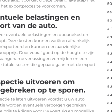
dus altijd voor dat u deze belangrijke stap niet
50
n het exportproces te voorkomen.
a
entuele belastingen en
ab
ort van de auto.
al
 over eventuele belastingen en douanekosten
an
opt. Deze kosten kunnen variëren afhankelijk
ap
eëxporteerd en kunnen een aanzienlijke
oopprijs. Door vooraf goed op de hoogte te zijn
au
onaangename verrassingen vermijden en een
au
 totale kosten die gepaard gaan met de export
au
au
spectie uitvoeren om
au
gebreken op te sporen.
au
ectie te laten uitvoeren voordat u uw auto
au
ectie worden eventuele verborgen gebreken
au
 prijs te krijgen voor uw voertuig en mogelijke