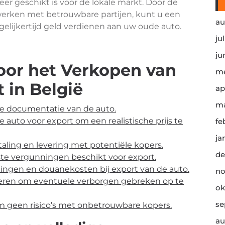
meer geschikt is voor de lokale markt. Door de
werken met betrouwbare partijen, kunt u een
au
elijkertijd geld verdienen aan uw oude auto.
ju
ju
voor het Verkopen van
me
 in België
ap
ma
ge documentatie van de auto.
uto voor export om een realistische prijs te
fe
ja
taling en levering met potentiële kopers.
de
iste vergunningen beschikt voor export.
tingen en douanekosten bij export van de auto.
no
oeren om eventuele verborgen gebreken op te
ok
se
em geen risico’s met onbetrouwbare kopers.
au