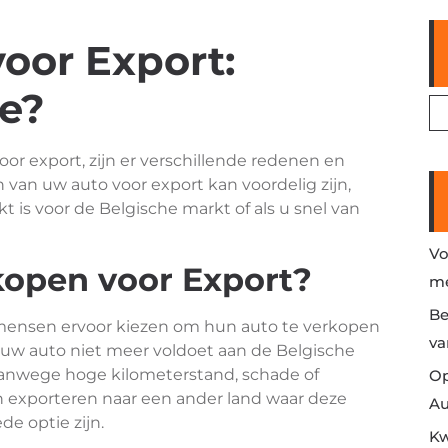
oor Export:
e?
or export, zijn er verschillende redenen en
van uw auto voor export kan voordelig zijn,
t is voor de Belgische markt of als u snel van
Vo
open voor Export?
me
Be
 mensen ervoor kiezen om hun auto te verkopen
va
t uw auto niet meer voldoet aan de Belgische
vanwege hoge kilometerstand, schade of
Op
n exporteren naar een ander land waar deze
Au
de optie zijn.
Kw