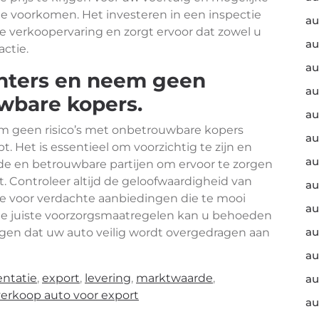
e voorkomen. Het investeren in een inspectie
au
re verkoopervaring en zorgt ervoor dat zowel u
au
actie.
au
chters en neem geen
au
uwbare kopers.
au
eem geen risico’s met onbetrouwbare kopers
au
 Het is essentieel om voorzichtig te zijn en
au
 en betrouwbare partijen om ervoor te zorgen
t. Controleer altijd de geloofwaardigheid van
au
e voor verdachte aanbiedingen die te mooi
au
 de juiste voorzorgsmaatregelen kan u behoeden
au
rgen dat uw auto veilig wordt overgedragen aan
au
ntatie
,
export
,
levering
,
marktwaarde
,
au
verkoop auto voor export
au