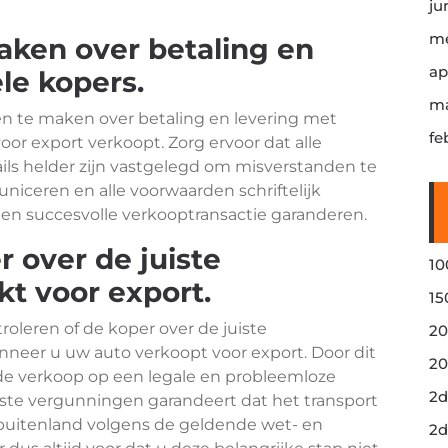
ju
me
aken over betaling en
ap
le kopers.
ma
ken te maken over betaling en levering met
fe
or export verkoopt. Zorg ervoor dat alle
ails helder zijn vastgelegd om misverstanden te
iceren en alle voorwaarden schriftelijk
en succesvolle verkooptransactie garanderen.
r over de juiste
10
t voor export.
15
roleren of de koper over de juiste
20
neer u uw auto verkoopt voor export. Door dit
20
t de verkoop op een legale en probleemloze
2d
iste vergunningen garandeert dat het transport
 buitenland volgens de geldende wet- en
2d