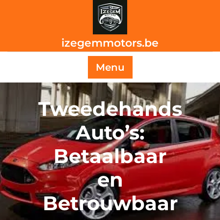
Skip
to
content
izegemmotors.be
Menu
Tweedehands
Auto’s:
Betaalbaar
en
Betrouwbaar