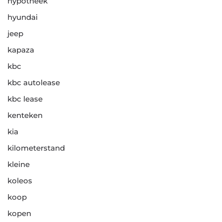
hypotheek
hyundai
jeep
kapaza
kbc
kbc autolease
kbc lease
kenteken
kia
kilometerstand
kleine
koleos
koop
kopen