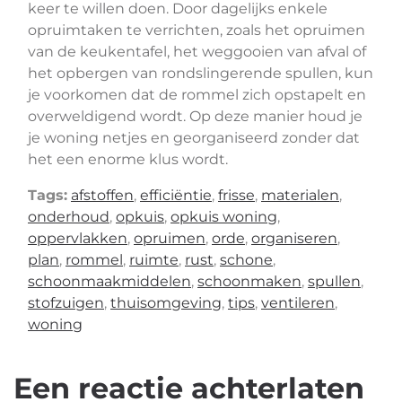
keer te willen doen. Door dagelijks enkele
opruimtaken te verrichten, zoals het opruimen
van de keukentafel, het weggooien van afval of
het opbergen van rondslingerende spullen, kun
je voorkomen dat de rommel zich opstapelt en
overweldigend wordt. Op deze manier houd je
je woning netjes en georganiseerd zonder dat
het een enorme klus wordt.
Tags:
afstoffen
,
efficiëntie
,
frisse
,
materialen
,
onderhoud
,
opkuis
,
opkuis woning
,
oppervlakken
,
opruimen
,
orde
,
organiseren
,
plan
,
rommel
,
ruimte
,
rust
,
schone
,
schoonmaakmiddelen
,
schoonmaken
,
spullen
,
stofzuigen
,
thuisomgeving
,
tips
,
ventileren
,
woning
Een reactie achterlaten