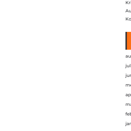
Kr
Au
Ko
au
ju
ju
me
ap
ma
fe
ja