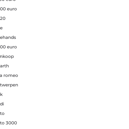
00 euro
20
e
ehands
00 euro
ankoop
arth
fa romeo
twerpen
k
di
to
to 3000