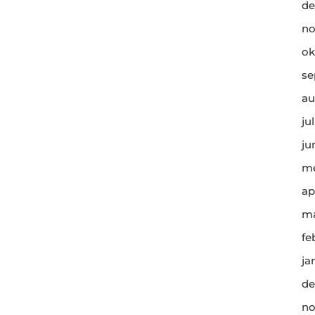
de
no
ok
se
au
ju
ju
me
ap
ma
fe
ja
de
no