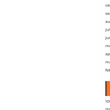
ok
se
au
ju
ju
me
ap
ma
fe
10
15