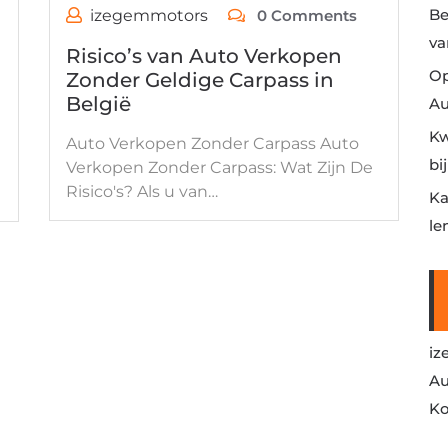
Be
izegemmotors
0 Comments
va
Risico’s van Auto Verkopen
Op
Zonder Geldige Carpass in
België
Au
Kw
Auto Verkopen Zonder Carpass Auto
bi
Verkopen Zonder Carpass: Wat Zijn De
Risico's? Als u van…
Ka
le
iz
Au
Ko