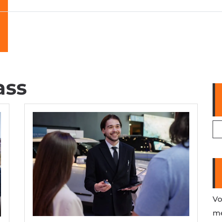
ass
Vo
me