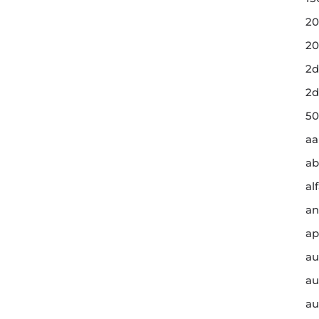
20
20
2d
2d
50
a
ab
al
an
ap
au
au
au