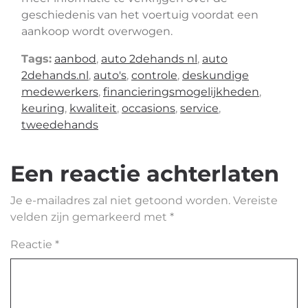
geschiedenis van het voertuig voordat een
aankoop wordt overwogen.
Tags:
aanbod
,
auto 2dehands nl
,
auto
2dehands.nl
,
auto's
,
controle
,
deskundige
medewerkers
,
financieringsmogelijkheden
,
keuring
,
kwaliteit
,
occasions
,
service
,
tweedehands
Een reactie achterlaten
Je e-mailadres zal niet getoond worden.
Vereiste
velden zijn gemarkeerd met
*
Reactie
*