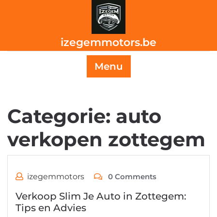
Skip
to
content
izegemmotors.be
Menu
Categorie:
auto
verkopen zottegem
izegemmotors
0 Comments
Verkoop Slim Je Auto in Zottegem:
Tips en Advies