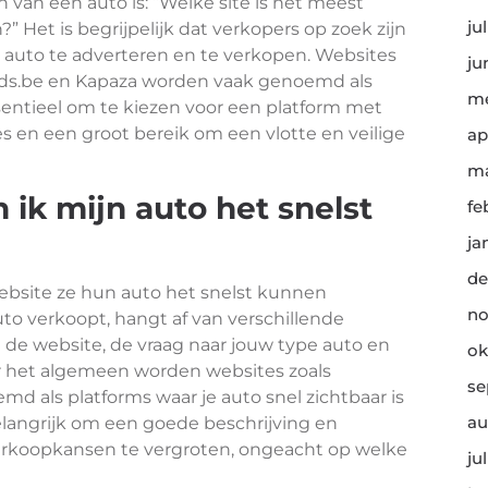
 van een auto is: “Welke site is het meest
ju
 Het is begrijpelijk dat verkopers op zoek zijn
auto te adverteren en te verkopen. Websites
ju
ds.be en Kapaza worden vaak genoemd als
me
ssentieel om te kiezen voor een platform met
es en een groot bereik om een vlotte en veilige
ap
ma
ik mijn auto het snelst
fe
ja
de
ebsite ze hun auto het snelst kunnen
no
to verkoopt, hangt af van verschillende
n de website, de vraag naar jouw type auto en
ok
ver het algemeen worden websites zoals
se
als platforms waar je auto snel zichtbaar is
au
belangrijk om een goede beschrijving en
verkoopkansen te vergroten, ongeacht op welke
ju