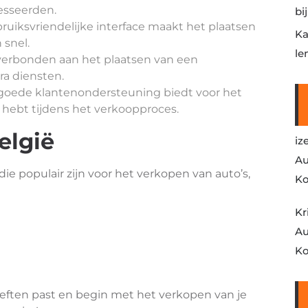
resseerden.
bi
uiksvriendelijke interface maakt het plaatsen
Ka
 snel.
le
verbonden aan het plaatsen van een
ra diensten.
 goede klantenondersteuning biedt voor het
g hebt tijdens het verkoopproces.
elgië
iz
Au
 die populair zijn voor het verkopen van auto’s,
Ko
Kr
Au
Ko
hoeften past en begin met het verkopen van je