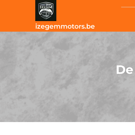
Skip
to
content
izegemmotors.be
De 