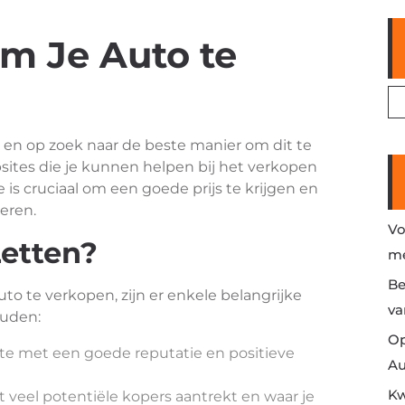
om Je Auto te
 en op zoek naar de beste manier om dit te
sites die je kunnen helpen bij het verkopen
e is cruciaal om een goede prijs te krijgen en
eren.
Vo
etten?
me
Be
uto te verkopen, zijn er enkele belangrijke
va
ouden:
Op
te met een goede reputatie en positieve
Au
Kw
 veel potentiële kopers aantrekt en waar je