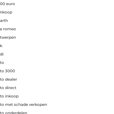
00 euro
ankoop
arth
fa romeo
twerpen
k
di
to
to 3000
to dealer
to direct
to inkoop
to met schade verkopen
to onderdelen