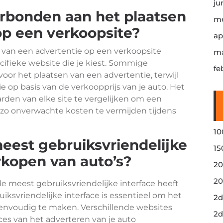
ju
erbonden aan het plaatsen
me
op een verkoopsite?
ap
 van een advertentie op een verkoopsite
ma
cifieke website die je kiest. Sommige
fe
oor het plaatsen van een advertentie, terwijl
op basis van de verkoopprijs van je auto. Het
arden van elke site te vergelijken om een
zo onverwachte kosten te vermijden tijdens
10
meest gebruiksvriendelijke
15
rkopen van auto’s?
20
20
de meest gebruiksvriendelijke interface heeft
iksvriendelijke interface is essentieel om het
2d
eenvoudig te maken. Verschillende websites
2d
ces van het adverteren van je auto