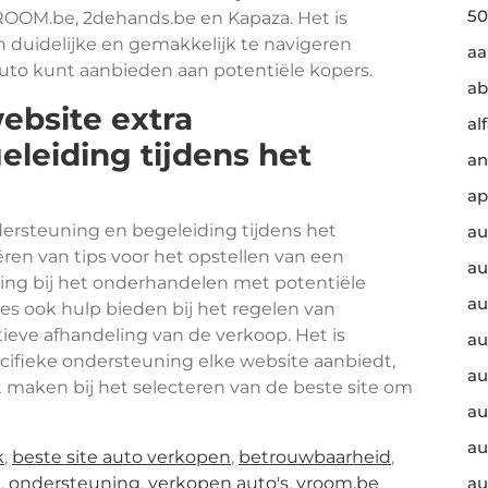
50
ROOM.be, 2dehands.be en Kapaza. Het is
n duidelijke en gemakkelijk te navigeren
a
 auto kunt aanbieden aan potentiële kopers.
ab
ebsite extra
al
eleiding tijdens het
an
ap
ersteuning en begeleiding tijdens het
au
ëren van tips voor het opstellen van een
au
ding bij het onderhandelen met potentiële
au
s ook hulp bieden bij het regelen van
tieve afhandeling van de verkoop. Het is
au
cifieke ondersteuning elke website aanbiedt,
au
maken bij het selecteren van de beste site om
au
au
k
,
beste site auto verkopen
,
betrouwbaarheid
,
n
,
ondersteuning
,
verkopen auto's
,
vroom.be
au