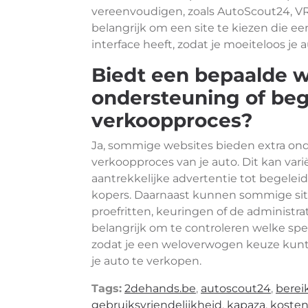
vereenvoudigen, zoals AutoScout24, V
belangrijk om een site te kiezen die ee
interface heeft, zodat je moeiteloos je
Biedt een bepaalde w
ondersteuning of beg
verkoopproces?
Ja, sommige websites bieden extra ond
verkoopproces van je auto. Dit kan vari
aantrekkelijke advertentie tot begelei
kopers. Daarnaast kunnen sommige site
proefritten, keuringen of de administra
belangrijk om te controleren welke spe
zodat je een weloverwogen keuze kunt 
je auto te verkopen.
Tags:
2dehands.be
,
autoscout24
,
berei
gebruiksvriendelijkheid
,
kapaza
,
koste