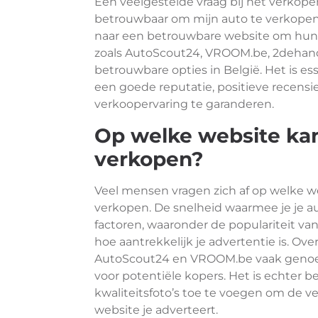
Een veelgestelde vraag bij het verkopen
betrouwbaar om mijn auto te verkopen?”
naar een betrouwbare website om hun 
zoals AutoScout24, VROOM.be, 2dehan
betrouwbare opties in België. Het is e
een goede reputatie, positieve recensi
verkoopervaring te garanderen.
Op welke website kan 
verkopen?
Veel mensen vragen zich af op welke w
verkopen. De snelheid waarmee je je au
factoren, waaronder de populariteit va
hoe aantrekkelijk je advertentie is. O
AutoScout24 en VROOM.be vaak genoemd 
voor potentiële kopers. Het is echter 
kwaliteitsfoto’s toe te voegen om de 
website je adverteert.