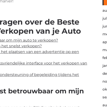
manier!
au
ju
Vragen over de Beste
ju
Verkopen van je Auto
me
aar om mijn auto te verkopen?
ap
 het snelst verkopen?
ma
 het plaatsen van een advertentie op een
fe
svriendelijke interface voor het verkopen van
ja
de
ondersteuning of begeleiding tijdens het
no
est betrouwbaar om mijn
ok
se
au