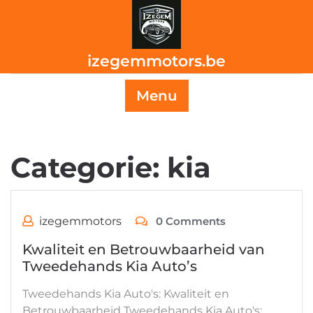
Skip
to
content
izegemmotors.be
Menu
Categorie:
kia
izegemmotors
0 Comments
Kwaliteit en Betrouwbaarheid van
Tweedehands Kia Auto’s
Tweedehands Kia Auto's: Kwaliteit en
Betrouwbaarheid Tweedehands Kia Auto's: