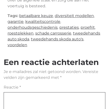
over de algehele staat en zorg die aan het
voertuig is besteed.
Tags:
betaalbare keuze
,
diversiteit modellen
,
garantie
,
kwaliteitscontrole
,
onderhoudsgeschiedenis
,
prestaties
,
proefrit
,
roestplekken
,
schade carrosserie
,
tweedehands
auto skoda
,
tweedehands skoda auto's
,
voordelen
Een reactie achterlaten
Je e-mailadres zal niet getoond worden.
Vereiste
velden zijn gemarkeerd met
*
Reactie
*