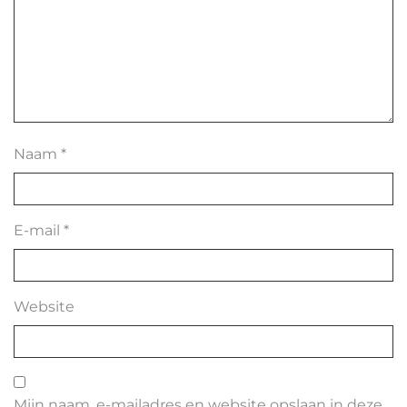
Naam
*
E-mail
*
Website
Mijn naam, e-mailadres en website opslaan in deze