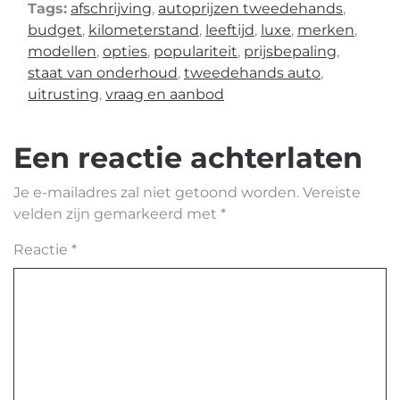
Tags:
afschrijving
,
autoprijzen tweedehands
,
budget
,
kilometerstand
,
leeftijd
,
luxe
,
merken
,
modellen
,
opties
,
populariteit
,
prijsbepaling
,
staat van onderhoud
,
tweedehands auto
,
uitrusting
,
vraag en aanbod
Een reactie achterlaten
Je e-mailadres zal niet getoond worden.
Vereiste
velden zijn gemarkeerd met
*
Reactie
*