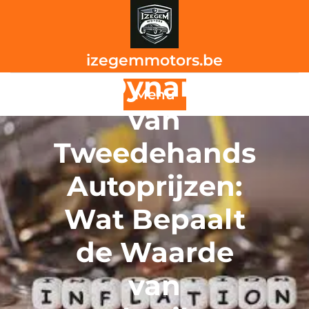
Skip
to
content
izegemmotors.be
De Dynamiek
Menu
van
Tweedehands
Autoprijzen:
Wat Bepaalt
de Waarde
van