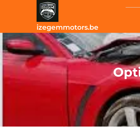
Skip
to
content
izegemmotors.be
Opt