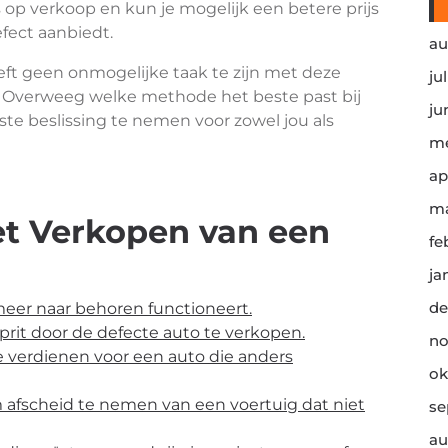
s op verkoop en kun je mogelijk een betere prijs
fect aanbiedt.
au
ft geen onmogelijke taak te zijn met deze
ju
g. Overweeg welke methode het beste past bij
ju
ste beslissing te nemen voor zowel jou als
me
ap
ma
et Verkopen van een
fe
ja
de
 meer naar behoren functioneert.
prit door de defecte auto te verkopen.
no
e verdienen voor een auto die anders
ok
 afscheid te nemen van een voertuig dat niet
se
au