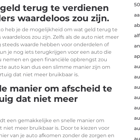
50
geld terug te verdienen
a
ers waardeloos zou zijn.
ab
o heb je de mogelijkheid om wat geld terug te
al
waardeloos zou zijn. Zelfs als de auto niet meer
g steeds waarde hebben voor onderdelen of
an
n je nog iets terugkrijgen voor een auto die
ap
ou nemen en geen financiële opbrengst zou
au
cte auto kan dus een slimme manier zijn om
tuig dat niet meer bruikbaar is.
au
le manier om afscheid te
au
ig dat niet meer
au
au
au
edt een gemakkelijke en snelle manier om
 niet meer bruikbaar is. Door te kiezen voor
au
anier van je auto afkomen zonder de zorgen en
au