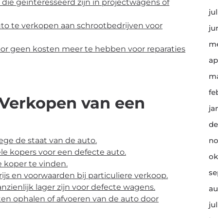
die geïnteresseerd zijn in projectwagens of
ju
auto te verkopen aan schrootbedrijven voor
ju
me
door geen kosten meer te hebben voor reparaties
ap
ma
fe
 Verkopen van een
ja
de
ege de staat van de auto.
no
le kopers voor een defecte auto.
ok
e koper te vinden.
se
js en voorwaarden bij particuliere verkoop.
nzienlijk lager zijn voor defecte wagens.
au
aten ophalen of afvoeren van de auto door
ju