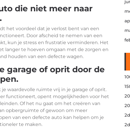
ju
auto die niet meer naar
me
.
ap
t het voordeel dat je verlost bent van een
ma
unctioneert. Door afscheid te nemen van een
fe
t, kun je stress en frustratie verminderen. Het
iet langer te hoeven omgaan met de zorgen en
tand houden van een defecte wagen.
e garage of oprit door de
open.
10
15
e waardevolle ruimte vrij in je garage of oprit.
20
er functioneert, opent mogelijkheden voor het
leinden. Of het nu gaat om het creëren van
20
n van opbergruimte of gewoon om meer
2d
kopen van een defecte auto kan helpen om je
tioneler te maken.
2d