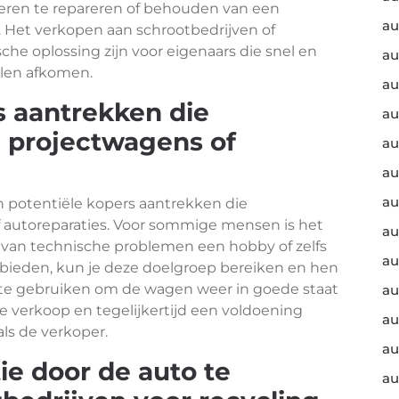
eren te repareren of behouden van een
au
d. Het verkopen aan schrootbedrijven of
che oplossing zijn voor eigenaars die snel en
au
llen afkomen.
au
s aantrekken die
au
n projectwagens of
au
au
au
 potentiële kopers aantrekken die
f autoreparaties. Voor sommige mensen is het
au
 van technische problemen een hobby of zelfs
au
e bieden, kun je deze doelgroep bereiken en hen
te gebruiken om de wagen weer in goede staat
au
le verkoop en tegelijkertijd een voldoening
au
ls de verkoper.
au
tie door de auto te
au