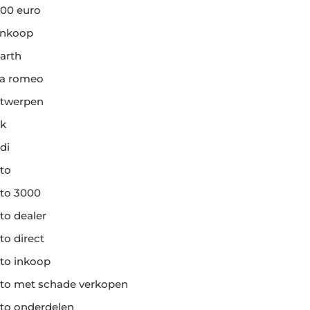
00 euro
ankoop
arth
fa romeo
twerpen
k
di
to
to 3000
to dealer
to direct
to inkoop
to met schade verkopen
to onderdelen