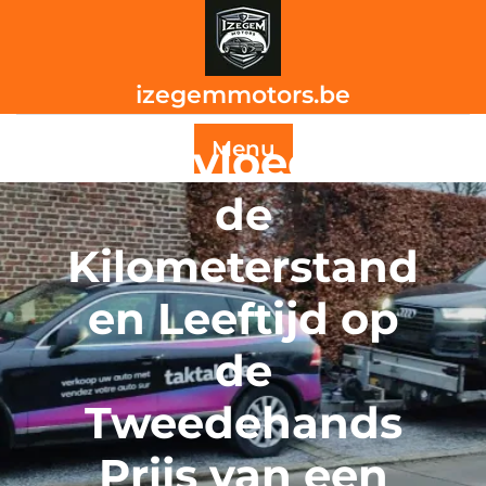
Skip
to
content
izegemmotors.be
De Invloed van
Menu
de
Kilometerstand
en Leeftijd op
de
Tweedehands
Prijs van een