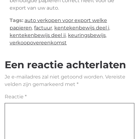
benodigde papieren correct heeft voor de
export van uw auto.
Tags:
auto verkopen voor export welke
papieren
,
factuur
,
kentekenbewijs deel i
,
kentekenbewijs deel ii
,
keuringsbewijs
,
verkoopovereenkomst
Een reactie achterlaten
Je e-mailadres zal niet getoond worden.
Vereiste
velden zijn gemarkeerd met
*
Reactie
*