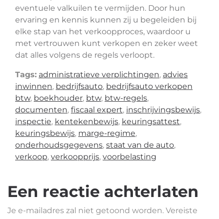
eventuele valkuilen te vermijden. Door hun
ervaring en kennis kunnen zij u begeleiden bij
elke stap van het verkoopproces, waardoor u
met vertrouwen kunt verkopen en zeker weet
dat alles volgens de regels verloopt.
Tags:
administratieve verplichtingen
,
advies
inwinnen
,
bedrijfsauto
,
bedrijfsauto verkopen
btw
,
boekhouder
,
btw
,
btw-regels
,
documenten
,
fiscaal expert
,
inschrijvingsbewijs
,
inspectie
,
kentekenbewijs
,
keuringsattest
,
keuringsbewijs
,
marge-regime
,
onderhoudsgegevens
,
staat van de auto
,
verkoop
,
verkoopprijs
,
voorbelasting
Een reactie achterlaten
Je e-mailadres zal niet getoond worden.
Vereiste