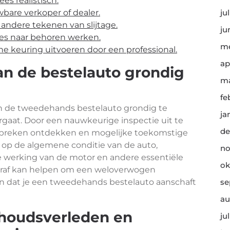
es realistisch.
bare verkoper of dealer.
ju
andere tekenen van slijtage.
ju
ires naar behoren werken.
me
he keuring uitvoeren door een professional.
ap
an de bestelauto grondig
ma
fe
an de tweedehands bestelauto grondig te
ja
rgaat. Door een nauwkeurige inspectie uit te
de
ebreken ontdekken en mogelijke toekomstige
l op de algemene conditie van de auto,
no
de werking van de motor en andere essentiële
ok
oraf kan helpen om een weloverwogen
en dat je een tweedehands bestelauto aanschaft
se
au
rhoudsverleden en
ju