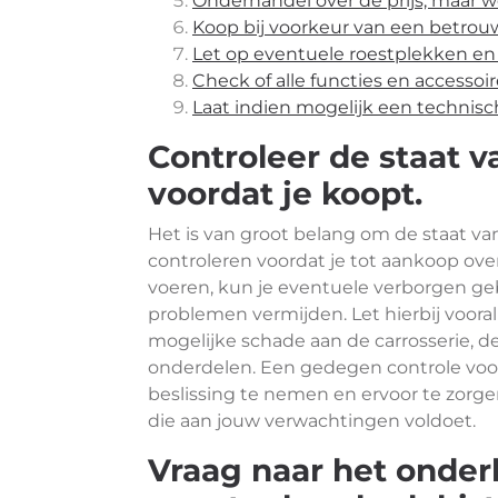
Onderhandel over de prijs, maar we
Koop bij voorkeur van een betrouw
Let op eventuele roestplekken en 
Check of alle functies en accesso
Laat indien mogelijk een technisc
Controleer de staat v
voordat je koopt.
Het is van groot belang om de staat v
controleren voordat je tot aankoop ove
voeren, kun je eventuele verborgen g
problemen vermijden. Let hierbij voora
mogelijke schade aan de carrosserie, 
onderdelen. Een gedegen controle vo
beslissing te nemen en ervoor te zorg
die aan jouw verwachtingen voldoet.
Vraag naar het onde