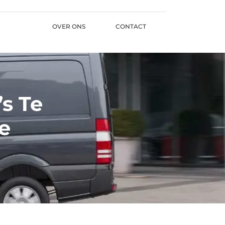
OVER ONS
CONTACT
s Te
e