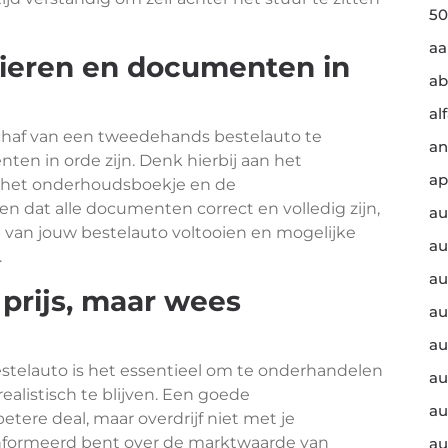
50
a
apieren en documenten in
ab
al
schaf van een tweedehands bestelauto te
an
ten in orde zijn. Denk hierbij aan het
ap
s, het onderhoudsboekje en de
gen dat alle documenten correct en volledig zijn,
au
 van jouw bestelauto voltooien en mogelijke
au
.
au
prijs, maar wees
au
au
telauto is het essentieel om te onderhandelen
au
realistisch te blijven. Een goede
au
tere deal, maar overdrijf niet met je
ïnformeerd bent over de marktwaarde van
au