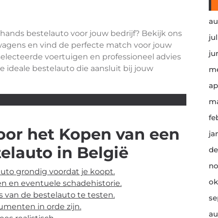
au
nds bestelauto voor jouw bedrijf? Bekijk ons
ju
wagens en vind de perfecte match voor jouw
ju
lecteerde voertuigen en professioneel advies
 ideale bestelauto die aansluit bij jouw
me
ap
ma
fe
voor het Kopen van een
ja
lauto in België
de
no
auto grondig voordat je koopt.
ok
n en eventuele schadehistorie.
s van de bestelauto te testen.
se
umenten in orde zijn.
au