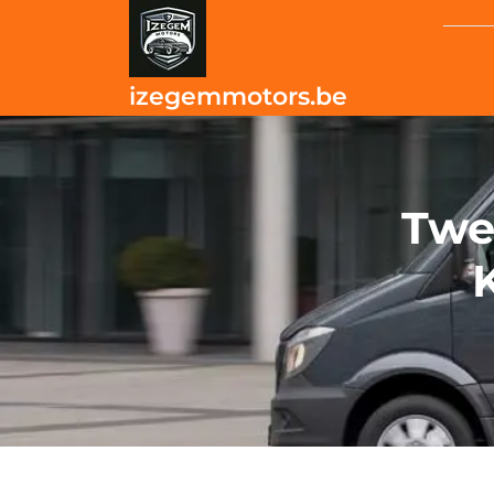
Skip
to
content
izegemmotors.be
Twe