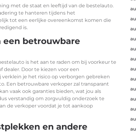
ing met de staat en leeftijd van de bestelauto.
au
adering te hanteren tijdens het
au
elijk tot een eerlijke overeenkomst komen die
redigend is.
au
n een betrouwbare
au
au
au
stelauto is het aan te raden om bij voorkeur te
au
 dealer. Door te kiezen voor een
erklein je het risico op verborgen gebreken
au
. Een betrouwbare verkoper zal transparant
au
 kan vaak ook garanties bieden, wat jou als
 dus verstandig om zorgvuldig onderzoek te
au
an de verkoper voordat je tot aankoop
au
au
stplekken en andere
au