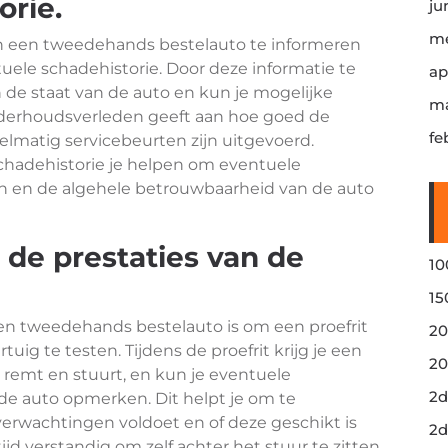
orie.
ju
me
van een tweedehands bestelauto te informeren
ele schadehistorie. Door deze informatie te
ap
in de staat van de auto en kun je mogelijke
ma
derhoudsverleden geeft aan hoe goed de
fe
elmatig servicebeurten zijn uitgevoerd.
chadehistorie je helpen om eventuele
ren en de algehele betrouwbaarheid van de auto
 de prestaties van de
10
15
een tweedehands bestelauto is om een proefrit
20
ig te testen. Tijdens de proefrit krijg je een
20
, remt en stuurt, en kun je eventuele
2d
e auto opmerken. Dit helpt je om te
verwachtingen voldoet en of deze geschikt is
2d
tijd verstandig om zelf achter het stuur te zitten