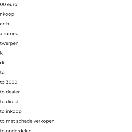
00 euro
ankoop
arth
fa romeo
twerpen
k
di
to
to 3000
to dealer
to direct
to inkoop
to met schade verkopen
to onderdelen