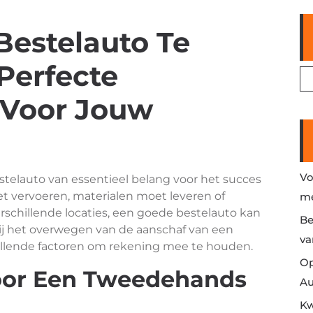
estelauto Te
Perfecte
 Voor Jouw
Vo
telauto van essentieel belang voor het succes
et vervoeren, materialen moet leveren of
me
hillende locaties, een goede bestelauto kan
Be
Bij het overwegen van de aanschaf van een
va
illende factoren om rekening mee te houden.
Op
or Een Tweedehands
Au
Kw