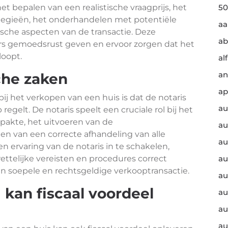
et bepalen van een realistische vraagprijs, het
50
ategieën, het onderhandelen met potentiële
a
ische aspecten van de transactie. Deze
ab
rs gemoedsrust geven en ervoor zorgen dat het
loopt.
al
an
sche zaken
ap
ij het verkopen van een huis is dat de notaris
au
egelt. De notaris speelt een cruciale rol bij het
pakte, het uitvoeren van de
au
n van een correcte afhandeling van alle
au
en ervaring van de notaris in te schakelen,
ettelijke vereisten en procedures correct
au
n soepele en rechtsgeldige verkooptransactie.
au
 kan fiscaal voordeel
au
au
au