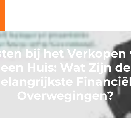
ten bij het Verkopen
een Huis: Wat Zijn de
elangrijkste Financië
Overwegingen?