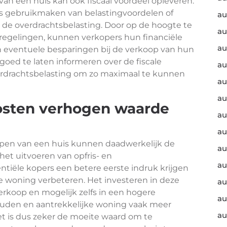
van een huis kan ook fiscaal voordeel opleveren.
s gebruikmaken van belastingvoordelen of
au
p de overdrachtsbelasting. Door op de hoogte te
au
 regelingen, kunnen verkopers hun financiële
au
an eventuele besparingen bij de verkoop van hun
goed te laten informeren over de fiscale
au
rdrachtsbelasting om zo maximaal te kunnen
au
au
kosten verhogen waarde
au
au
kopen van een huis kunnen daadwerkelijk de
au
et uitvoeren van opfris- en
au
iële kopers een betere eerste indruk krijgen
e woning verbeteren. Het investeren in deze
au
verkoop en mogelijk zelfs in een hogere
au
uden en aantrekkelijke woning vaak meer
au
Het is dus zeker de moeite waard om te