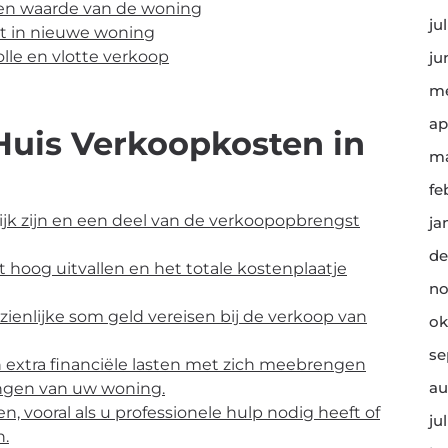
gen waarde van de woning
ju
rt in nieuwe woning
olle en vlotte verkoop
ju
me
ap
Huis Verkoopkosten in
ma
fe
jk zijn en een deel van de verkoopopbrengst
ja
de
hoog uitvallen en het totale kostenplaatje
no
ienlijke som geld vereisen bij de verkoop van
ok
se
 extra financiële lasten met zich meebrengen
au
engen van uw woning.
 vooral als u professionele hulp nodig heeft of
ju
n.