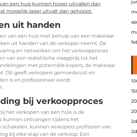
ju
 van een huis kunnen hoger uitvallen dan
st mogelijk lager uitvalt dan gehoopt.
me
ap
en uit handen
ma
pen van een huis met behulp van een makelaar
fe
taken uit handen van de verkoper neemt. De
ervaring en netwerken om het verkoopproces
n van een realistische vraagprijs tot het
andelingen met potentiële kopers, de makelaar
unt. Dit geeft verkopers gemoedsrust en
en is en professioneel wordt
10
t.
15
iding bij verkoopproces
20
20
bij het verkopen van een huis is de
rs kunnen ontvangen tijdens het
2d
e schakelen, kunnen verkopers profiteren van
2d
ing bij elke stap van de verkoop. Een