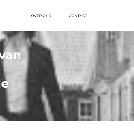
OVER ONS
CONTACT
 van
le