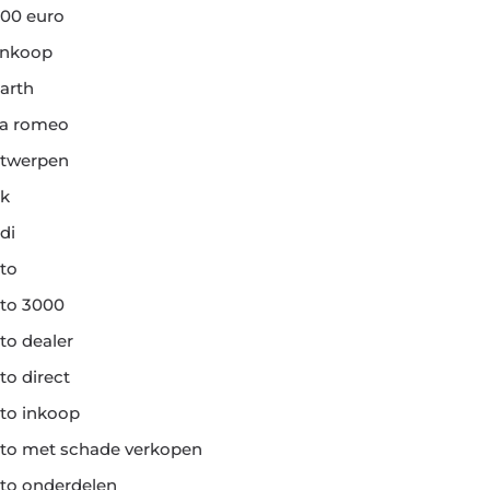
00 euro
ankoop
arth
fa romeo
twerpen
k
di
to
to 3000
to dealer
to direct
to inkoop
to met schade verkopen
to onderdelen