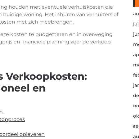
ing houden met eventuele verhuiskosten die
au
 huidige woning. Het inhuren van verhuizers of
 kosten met zich meebrengen.
ju
ju
 deze kosten te budgetteren en in overweging
prijs en financiële planning voor de verkoop
me
ap
ma
s Verkoopkosten:
fe
ioneel en
ja
de
no
en
ok
koopproces
se
voordeel opleveren
au