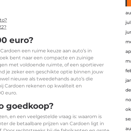
au
to?
ju
22?
ju
00 euro?
me
 Cardoen een ruime keuze aan auto’s in
ap
 zoek bent naar een compacte en zuinige
ma
en met voldoende ruimte, of een sportiever
fe
ind je zeker een geschikte optie binnen jouw
owel nieuwe als tweedehands auto’s die
ja
ij Cardoen rekenen op kwaliteit en
de
00 euro.
no
zo goedkoop?
ok
zen, en een veelgestelde vraag is: waarom is
se
r de betaalbare prijzen van Cardoen ligt in
au
f. Door rechtstreeks bij de fabrikanten en grote