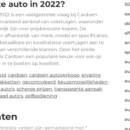
e auto in 2022?
50
a
022 is een veelgestelde vraag bij Cardoen
gevarieerd aanbod van voertuigen, waaronder
ab
lijk zijn voor prijsbewuste kopers. De
al
 afhankelijk van merk, model en specificaties,
betaalbare en kwalitatieve voertuigen aan te
an
an verschillende klanten. Door het brede
ap
 is Cardoen een populaire keuze voor wie op
au
 in te boeten op kwaliteit.
au
eid
,
cardoen
,
cardoen autoverkoop
,
ervaring
,
au
akketten
,
gecontroleerd
,
keuzemogelijkheden
,
auto's
,
scherpe prijzen
,
transparante aanpak
,
au
aad auto's
,
zelfbediening
au
au
aten
au
Vereiste velden zijn gemarkeerd met
*
au