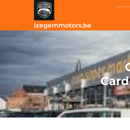
Skip
to
content
izegemmotors.be
Card