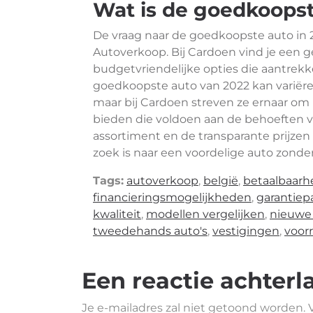
Wat is de goedkoopst
De vraag naar de goedkoopste auto in 2
Autoverkoop. Bij Cardoen vind je een 
budgetvriendelijke opties die aantrekke
goedkoopste auto van 2022 kan variëren
maar bij Cardoen streven ze ernaar om 
bieden die voldoen aan de behoeften v
assortiment en de transparante prijzen
zoek is naar een voordelige auto zonder
Tags:
autoverkoop
,
belgië
,
betaalbaarh
financieringsmogelijkheden
,
garantiep
kwaliteit
,
modellen vergelijken
,
nieuwe 
tweedehands auto's
,
vestigingen
,
voorr
Een reactie achterl
Je e-mailadres zal niet getoond worden.