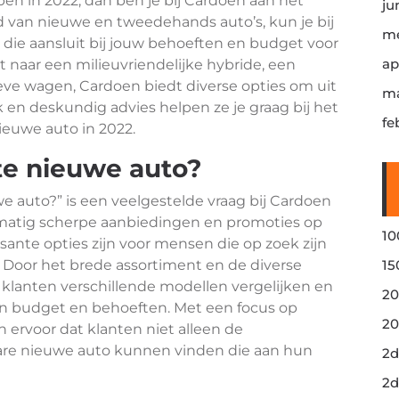
open in 2022, dan ben je bij Cardoen aan het
ju
d van nieuwe en tweedehands auto’s, kun je bij
me
die aansluit bij jouw behoeften en budget voor
ap
t naar een milieuvriendelijke hybride, een
eve wagen, Cardoen biedt diverse opties om uit
ma
 en deskundig advies helpen ze je graag bij het
fe
ieuwe auto in 2022.
te nieuwe auto?
 auto?” is een veelgestelde vraag bij Cardoen
lmatig scherpe aanbiedingen en promoties op
10
sante opties zijn voor mensen die op zoek zijn
 Door het brede assortiment en de diverse
15
lanten verschillende modellen vergelijken en
20
n budget en behoeften. Met een focus op
20
n ervoor dat klanten niet alleen de
re nieuwe auto kunnen vinden die aan hun
2d
2d