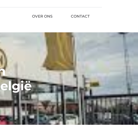
OVER ONS
CONTACT
n
elgië