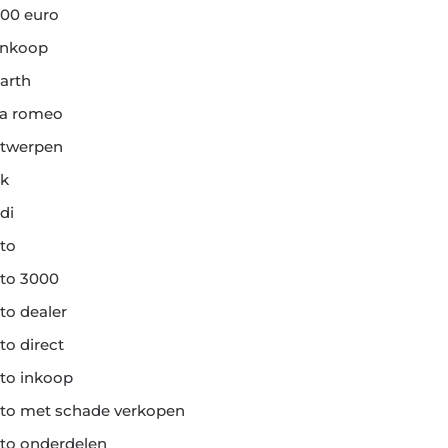
00 euro
ankoop
arth
fa romeo
twerpen
k
di
to
to 3000
to dealer
to direct
to inkoop
to met schade verkopen
to onderdelen