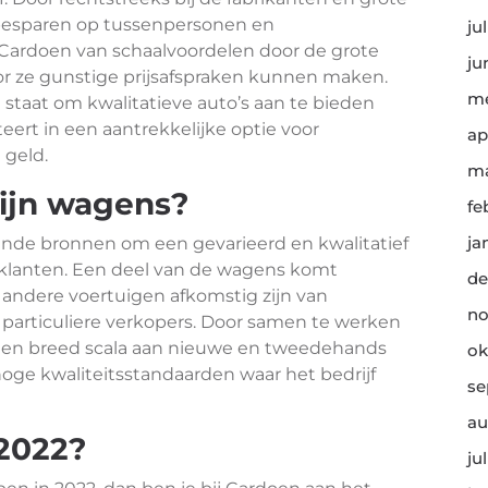
 besparen op tussenpersonen en
ju
t Cardoen van schaalvoordelen door de grote
ju
or ze gunstige prijsafspraken kunnen maken.
me
 staat om kwalitatieve auto’s aan te bieden
eert in een aantrekkelijke optie voor
ap
 geld.
ma
ijn wagens?
fe
ja
lende bronnen om een gevarieerd en kwalitatief
 klanten. Een deel van de wagens komt
de
l andere voertuigen afkomstig zijn van
no
 particuliere verkopers. Door samen te werken
 een breed scala aan nieuwe en tweedehands
ok
oge kwaliteitsstandaarden waar het bedrijf
se
au
 2022?
ju