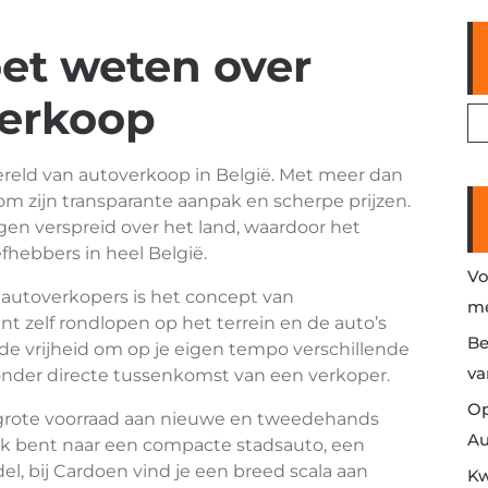
oet weten over
erkoop
reld van autoverkoop in België. Met meer dan
om zijn transparante aanpak en scherpe prijzen.
ngen verspreid over het land, waardoor het
efhebbers in heel België.
Vo
autoverkopers is het concept van
me
ant zelf rondlopen op het terrein en de auto’s
Be
e de vrijheid om op je eigen tempo verschillende
va
zonder directe tussenkomst van een verkoper.
Op
 grote voorraad aan nieuwe en tweedehands
Au
oek bent naar een compacte stadsauto, een
l, bij Cardoen vind je een breed scala aan
Kw