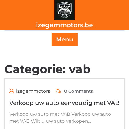
Skip
to
content
izegemmotors.be
Menu
Categorie:
vab
izegemmotors
0 Comments
Verkoop uw auto eenvoudig met VAB
Verkoop uw auto met VAB Verkoop uw auto
met VAB Wilt u uw auto verkopen…