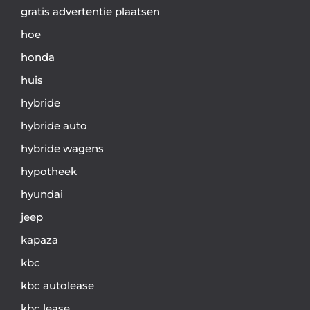
gratis advertentie plaatsen
hoe
honda
huis
hybride
hybride auto
hybride wagens
hypotheek
hyundai
jeep
kapaza
kbc
kbc autolease
kbc lease