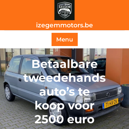
Skip
to
content
izegemmotors.be
Menu
Betaalbare
tweedehands
auto’s te
koop voor
2500 euro