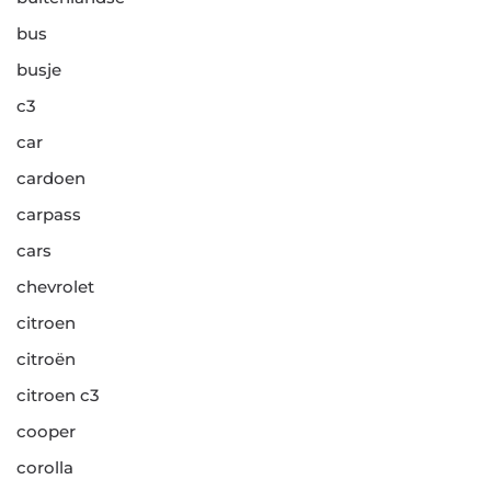
bus
busje
c3
car
cardoen
carpass
cars
chevrolet
citroen
citroën
citroen c3
cooper
corolla