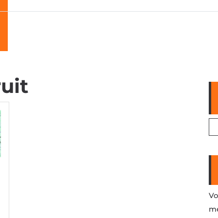
uit
Vo
me