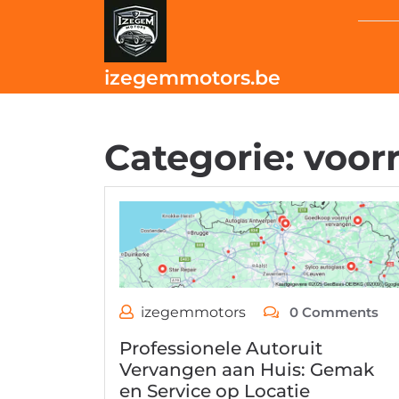
Skip
to
content
izegemmotors.be
Categorie:
voorr
izegemmotors
0 Comments
Professionele Autoruit
Vervangen aan Huis: Gemak
en Service op Locatie