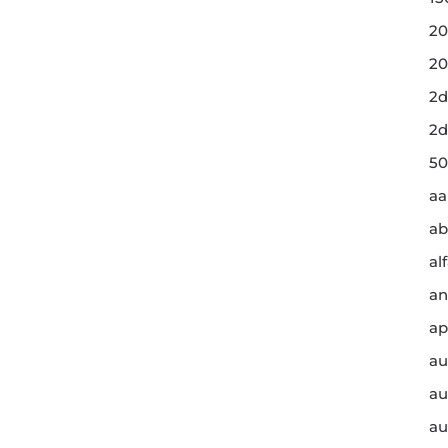
20
20
2d
2d
50
a
ab
al
an
ap
au
au
au