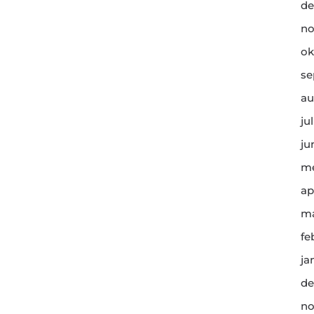
de
no
ok
se
au
ju
ju
me
ap
ma
fe
ja
de
no