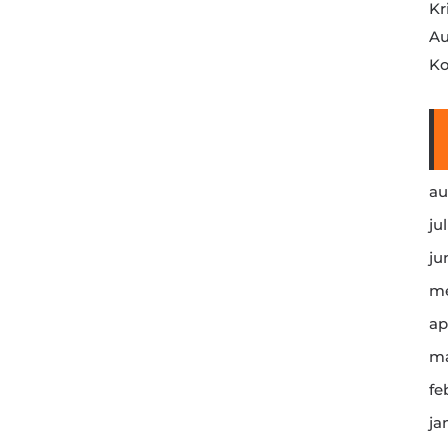
Kr
Au
Ko
au
ju
ju
me
ap
ma
fe
ja