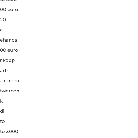
00 euro
20
e
ehands
00 euro
ankoop
arth
fa romeo
twerpen
k
di
to
to 3000