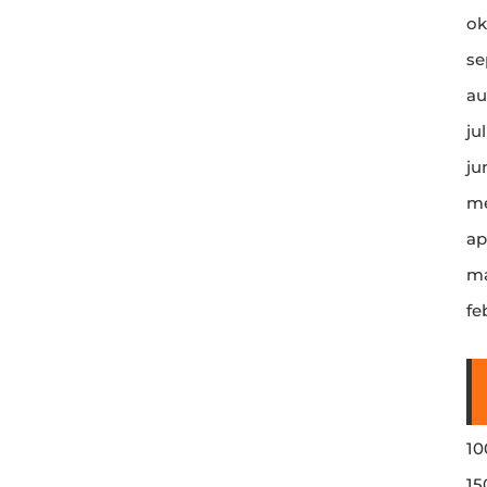
ok
se
au
ju
ju
me
ap
ma
fe
10
15