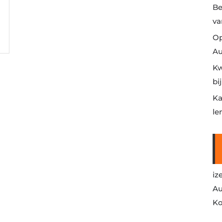
Be
va
Op
Au
Kw
bi
Ka
le
iz
Au
Ko