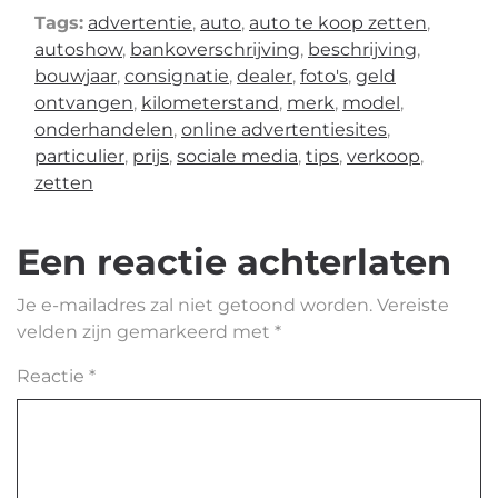
Tags:
advertentie
,
auto
,
auto te koop zetten
,
autoshow
,
bankoverschrijving
,
beschrijving
,
bouwjaar
,
consignatie
,
dealer
,
foto's
,
geld
ontvangen
,
kilometerstand
,
merk
,
model
,
onderhandelen
,
online advertentiesites
,
particulier
,
prijs
,
sociale media
,
tips
,
verkoop
,
zetten
Een reactie achterlaten
Je e-mailadres zal niet getoond worden.
Vereiste
velden zijn gemarkeerd met
*
Reactie
*