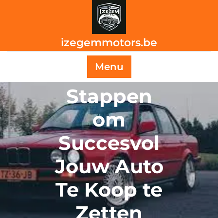
Skip
to
content
izegemmotors.be
Menu
Stappen
om
Succesvol
Jouw Auto
Te Koop te
Zetten