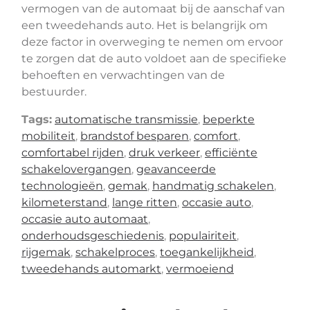
vermogen van de automaat bij de aanschaf van
een tweedehands auto. Het is belangrijk om
deze factor in overweging te nemen om ervoor
te zorgen dat de auto voldoet aan de specifieke
behoeften en verwachtingen van de
bestuurder.
Tags:
automatische transmissie
,
beperkte
mobiliteit
,
brandstof besparen
,
comfort
,
comfortabel rijden
,
druk verkeer
,
efficiënte
schakelovergangen
,
geavanceerde
technologieën
,
gemak
,
handmatig schakelen
,
kilometerstand
,
lange ritten
,
occasie auto
,
occasie auto automaat
,
onderhoudsgeschiedenis
,
populairiteit
,
rijgemak
,
schakelproces
,
toegankelijkheid
,
tweedehands automarkt
,
vermoeiend