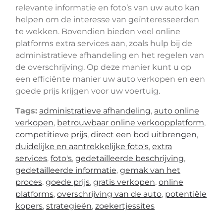
relevante informatie en foto’s van uw auto kan
helpen om de interesse van geïnteresseerden
te wekken. Bovendien bieden veel online
platforms extra services aan, zoals hulp bij de
administratieve afhandeling en het regelen van
de overschrijving. Op deze manier kunt u op
een efficiënte manier uw auto verkopen en een
goede prijs krijgen voor uw voertuig.
Tags:
administratieve afhandeling
,
auto online
verkopen
,
betrouwbaar online verkoopplatform
,
competitieve prijs
,
direct een bod uitbrengen
,
duidelijke en aantrekkelijke foto's
,
extra
services
,
foto's
,
gedetailleerde beschrijving
,
gedetailleerde informatie
,
gemak van het
proces
,
goede prijs
,
gratis verkopen
,
online
platforms
,
overschrijving van de auto
,
potentiële
kopers
,
strategieën
,
zoekertjessites