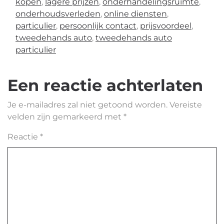
kopen
,
lagere prijzen
,
onderhandelingsruimte
,
onderhoudsverleden
,
online diensten
,
particulier
,
persoonlijk contact
,
prijsvoordeel
,
tweedehands auto
,
tweedehands auto
particulier
Een reactie achterlaten
Je e-mailadres zal niet getoond worden.
Vereiste
velden zijn gemarkeerd met
*
Reactie
*