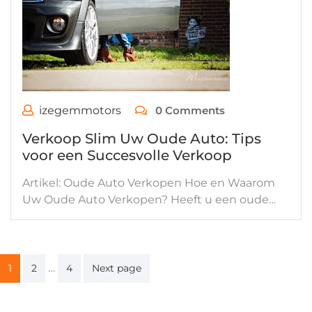
izegemmotors
0 Comments
Verkoop Slim Uw Oude Auto: Tips
voor een Succesvolle Verkoop
Artikel: Oude Auto Verkopen Hoe en Waarom
Uw Oude Auto Verkopen? Heeft u een oude…
Berichten
…
1
2
4
Next page
paginering