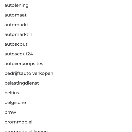
autolening
automaat
automarkt
automarkt nl
autoscout
autoscout24
autoverkoopsites
bedrijfsauto verkopen
belastingdienst
belfius
belgische
bmw
brommobiel
brommobiel kopen