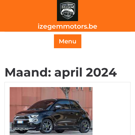
Skip
to
content
izegemmotors.be
Menu
Maand:
april 2024