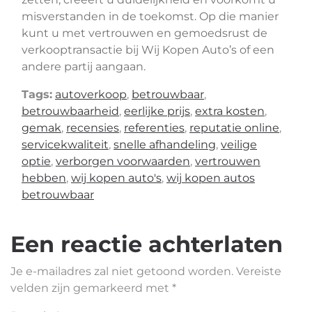
misverstanden in de toekomst. Op die manier
kunt u met vertrouwen en gemoedsrust de
verkooptransactie bij Wij Kopen Auto’s of een
andere partij aangaan.
Tags:
autoverkoop
,
betrouwbaar
,
betrouwbaarheid
,
eerlijke prijs
,
extra kosten
,
gemak
,
recensies
,
referenties
,
reputatie online
,
servicekwaliteit
,
snelle afhandeling
,
veilige
optie
,
verborgen voorwaarden
,
vertrouwen
hebben
,
wij kopen auto's
,
wij kopen autos
betrouwbaar
Een reactie achterlaten
Je e-mailadres zal niet getoond worden.
Vereiste
velden zijn gemarkeerd met
*