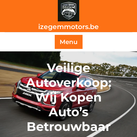
Skip
to
content
izegemmotors.be
Menu
Veilige
Autoverkoop:
Wij Kopen
Auto’s
Betrouwbaar