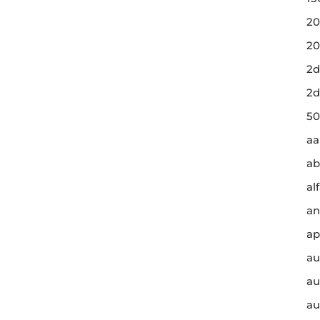
20
20
2d
2d
50
a
ab
al
an
ap
au
au
au