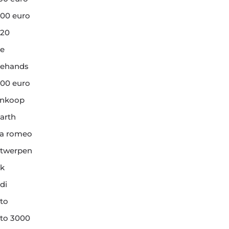
00 euro
20
e
ehands
00 euro
ankoop
arth
fa romeo
twerpen
k
di
to
to 3000