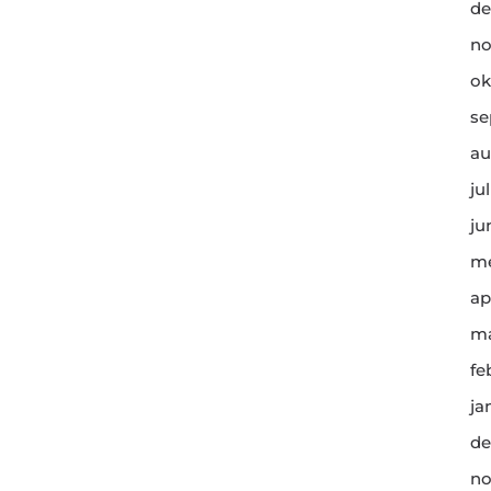
de
no
ok
se
au
ju
ju
me
ap
ma
fe
ja
de
no