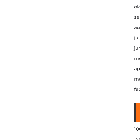
ok
se
au
ju
ju
me
ap
ma
fe
10
15