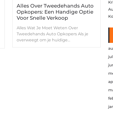
Kr
Alles Over Tweedehands Auto
Au
Opkopers: Een Handige Optie
Ko
Voor Snelle Verkoop
Alles Wat Je Moet Weten Over
Tweedehands Auto Opkopers Als je
overweegt om je huidige…
au
ju
ju
me
ap
ma
fe
ja