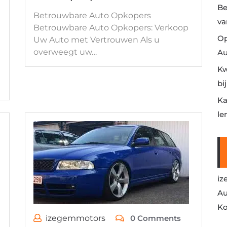
Be
Betrouwbare Auto Opkopers
va
Betrouwbare Auto Opkopers: Verkoop
Op
Uw Auto met Vertrouwen Als u
overweegt uw…
Au
Kw
bi
Ka
le
iz
Au
Ko
izegemmotors
0 Comments