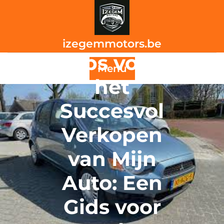
Skip
to
content
izegemmotors.be
Tips voor
Menu
het
Succesvol
Verkopen
van Mijn
Auto: Een
Gids voor