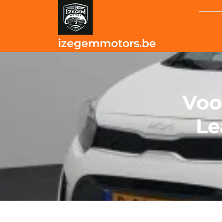
Skip
to
content
izegemmotors.be
Voo
Le