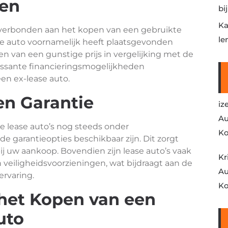
len
bi
Ka
n verbonden aan het kopen van een gebruikte
le
 de auto voornamelijk heeft plaatsgevonden
ren van een gunstige prijs in vergelijking met de
eressante financieringsmogelijkheden
en ex-lease auto.
n Garantie
iz
Au
te lease auto’s nog steeds onder
Ko
gde garantieopties beschikbaar zijn. Dit zorgt
j uw aankoop. Bovendien zijn lease auto’s vaak
Kr
veiligheidsvoorzieningen, wat bijdraagt aan de
Au
ervaring.
Ko
het Kopen van een
uto