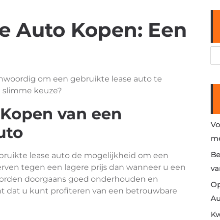
e Auto Kopen: Een
oordig om een gebruikte lease auto te
en slimme keuze?
 Kopen van een
Vo
uto
me
Be
bruikte lease auto de mogelijkheid om een
erven tegen een lagere prijs dan wanneer u een
va
 worden doorgaans goed onderhouden en
Op
t dat u kunt profiteren van een betrouwbare
Au
Kw