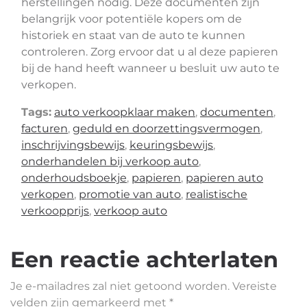
herstellingen nodig. Deze documenten zijn
belangrijk voor potentiële kopers om de
historiek en staat van de auto te kunnen
controleren. Zorg ervoor dat u al deze papieren
bij de hand heeft wanneer u besluit uw auto te
verkopen.
Tags:
auto verkoopklaar maken
,
documenten
,
facturen
,
geduld en doorzettingsvermogen
,
inschrijvingsbewijs
,
keuringsbewijs
,
onderhandelen bij verkoop auto
,
onderhoudsboekje
,
papieren
,
papieren auto
verkopen
,
promotie van auto
,
realistische
verkoopprijs
,
verkoop auto
Een reactie achterlaten
Je e-mailadres zal niet getoond worden.
Vereiste
velden zijn gemarkeerd met
*