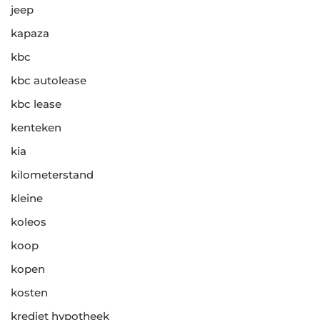
jeep
kapaza
kbc
kbc autolease
kbc lease
kenteken
kia
kilometerstand
kleine
koleos
koop
kopen
kosten
krediet hypotheek