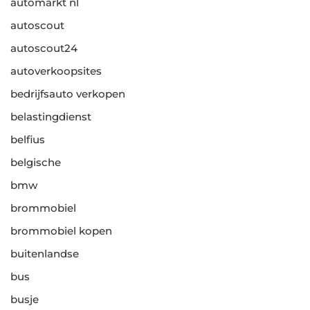
automarkt nl
autoscout
autoscout24
autoverkoopsites
bedrijfsauto verkopen
belastingdienst
belfius
belgische
bmw
brommobiel
brommobiel kopen
buitenlandse
bus
busje