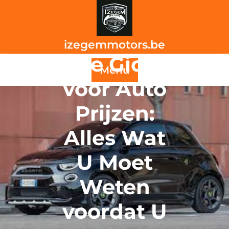
Skip
to
content
izegemmotors.be
De Gids
Menu
voor Auto
Prijzen:
Alles Wat
U Moet
Weten
voordat U