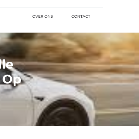
OVER ONS
CONTACT
lle
 Op