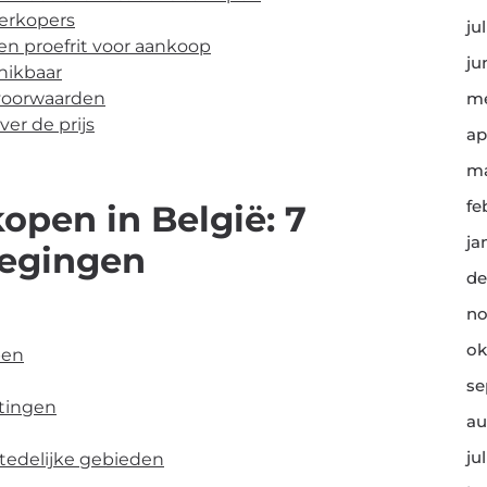
verkopers
ju
en proefrit voor aankoop
ju
chikbaar
evoorwaarden
me
er de prijs
ap
ma
fe
open in België: 7
ja
wegingen
de
no
ok
pen
se
stingen
au
ju
tedelijke gebieden