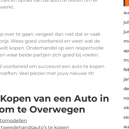
ties en opties van de auto te testen om er
 werkt.
au
ju
ju
op over te gaan, vergeet dan niet dat er vaak
prijs. Wees goed voorbereid en weet wat de
me
 wilt kopen. Onderhandel op een respectvolle
ap
n waar beide partijen zich goed bij voelen.
ma
d voorbereid om succesvol een auto te kopen
fe
oeften. Veel plezier met jouw nieuwe rit!
ja
de
 Kopen van een Auto in
no
 om te Overwegen
ok
se
utomodellen
au
s tweedehandsauto’s te kopen