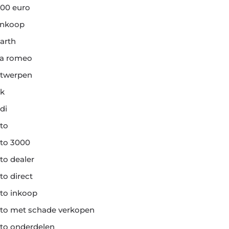
00 euro
ankoop
arth
fa romeo
twerpen
k
di
to
to 3000
to dealer
to direct
to inkoop
to met schade verkopen
to onderdelen