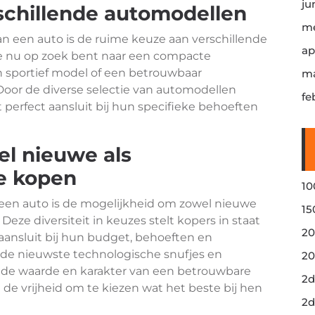
ju
schillende automodellen
me
n een auto is de ruime keuze aan verschillende
ap
 je nu op zoek bent naar een compacte
 sportief model of een betrouwbaar
ma
s. Door de diverse selectie van automodellen
fe
perfect aansluit bij hun specifieke behoeften
l nieuwe als
e kopen
10
een auto is de mogelijkheid om zowel nieuwe
15
eze diversiteit in keuzes stelt kopers in staat
20
aansluit bij hun budget, behoeften en
r de nieuwste technologische snufjes en
20
 de waarde en karakter van een betrouwbare
2d
 vrijheid om te kiezen wat het beste bij hen
2d