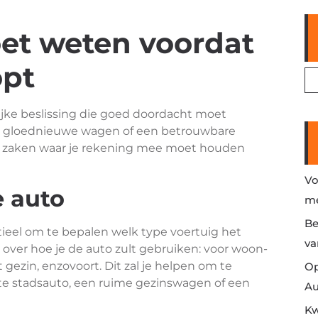
oet weten voordat
opt
ijke beslissing die goed doordacht moet
en gloednieuwe wagen of een betrouwbare
de zaken waar je rekening mee moet houden
Vo
e auto
me
Be
ntieel om te bepalen welk type voertuig het
va
 over hoe je de auto zult gebruiken: voor woon-
 gezin, enzovoort. Dit zal je helpen om te
Op
te stadsauto, een ruime gezinswagen of een
Au
Kw