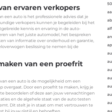
50
 van ervaren verkopers
a
 een auto is het professionele advies dat je
ab
kundige verkopers kunnen je begeleiden bij het
al
gebreide kennis en ervaring in de auto-
teren van het juiste automodel, het bespreken
an
kken van informatie over onderhoud en garantie,
ap
loverwogen beslissing te nemen bij de
au
au
 maken van een proefrit
au
au
 van een auto is de mogelijkheid om een
au
p overgaat. Door een proefrit te maken, krijg je
 te beoordelen of deze aan jouw verwachtingen
au
staties en de algehele staat van de auto testen
au
eemt. Dit stelt je in staat om met vertrouwen te
au
 bij jouw rijstijl en behoeften.